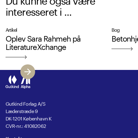
interesseret i ...
Artikel
Bog
Oplev Sara Rahmeh på
Betonhj
LiteratureXchange
Gutkind Forlag A/S
Læderstræde 9
DK-1201 København K
CVR-nr.: 41082062