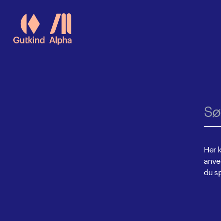
Spring til hovedindhold
Søg 
Her 
anven
du sp