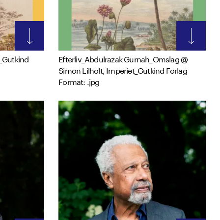
_Gutkind
Efterliv_Abdulrazak Gurnah_Omslag @
Simon Lilholt, Imperiet_Gutkind Forlag
Format: .jpg