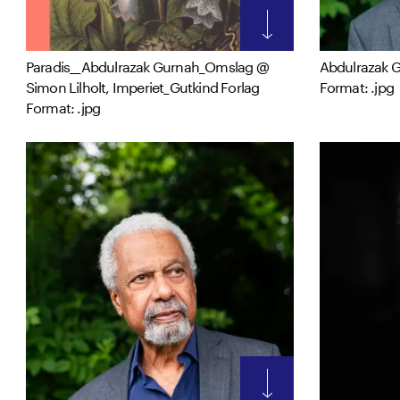
Paradis__Abdulrazak Gurnah_Omslag @
Abdulrazak G
Simon Lilholt, Imperiet_Gutkind Forlag
Format: .jpg
Format: .jpg