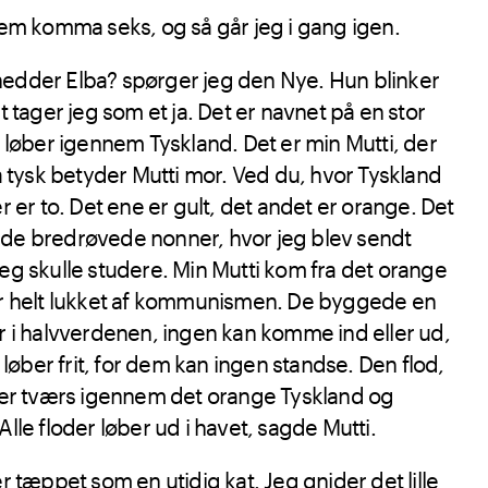
l fem komma seks, og så går jeg i gang igen.
g hedder Elba? spørger jeg den Nye. Hun blinker
 tager jeg som et ja. Det er navnet på en stor
 løber igennem Tyskland. Det er min Mutti, der
å tysk betyder Mutti mor. Ved du, hvor Tyskland
 er to. Det ene er gult, det andet er orange. Det
os de bredrøvede nonner, hvor jeg blev sendt
i jeg skulle studere. Min Mutti kom fra det orange
r helt lukket af kommunismen. De byggede en
 i halvverdenen, ingen kan komme ind eller ud,
 løber frit, for dem kan ingen standse. Den flod,
ber tværs igennem det orange Tyskland og
le floder løber ud i havet, sagde Mutti.
 tæppet som en utidig kat. Jeg gnider det lille