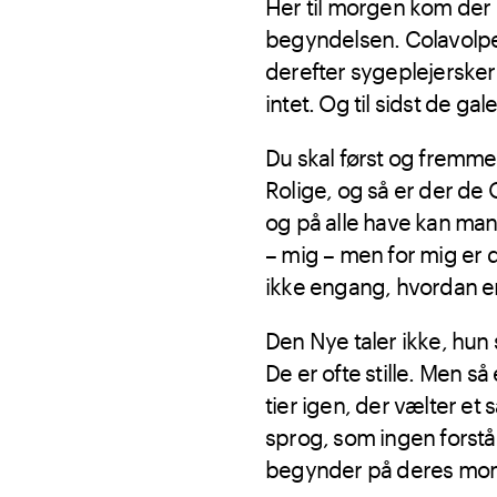
Her til morgen kom der e
begyndelsen. Colavolpe
derefter sygeplejerskern
intet. Og til sidst de gale
Du skal først og fremmes
Rolige, og så er der de 
og på alle have kan man
– mig – men for mig er d
ikke engang, hvordan er
Den Nye taler ikke, hun 
De er ofte stille. Men s
tier igen, der vælter e
sprog, som ingen forstår.
begynder på deres mo