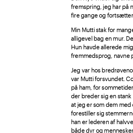
fremspring, jeg har p
fire gange og fortsætter
Min Mutti stak for mang
alligevel bag en mur. D
Hun havde allerede mig
fremmedsprog, navne på
Jeg var hos bredrøvenon
var Mutti forsvundet. Co
på ham, for sommetider
der breder sig en stank a
at jeg er som dem med d
forestiller sig stemmern
han er lederen af halv
både dyr og mennesker