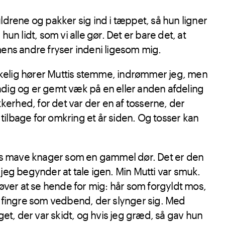
drene og pakker sig ind i tæppet, så hun ligner
un lidt, som vi alle gør. Det er bare det, at
ens andre fryser indeni ligesom mig.
rkelig hører Muttis stemme, indrømmer jeg, men
tadig og er gemt væk på en eller anden afdeling
kerhed, for det var der en af tosserne, der
 tilbage for omkring et år siden. Og tosser kan
es mave knager som en gammel dør. Det er den
å jeg begynder at tale igen. Min Mutti var smuk.
øver at se hende for mig: hår som forgyldt mos,
 fingre som vedbend, der slynger sig. Med
et, der var skidt, og hvis jeg græd, så gav hun