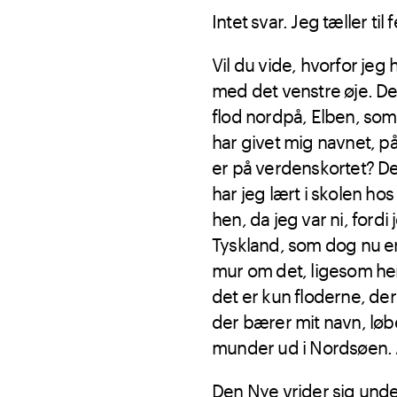
Intet svar. Jeg tæller ti
Vil du vide, hvorfor je
med det venstre øje. Det
flod nordpå, Elben, som
har givet mig navnet, p
er på verdenskortet? Der
har jeg lært i skolen h
hen, da jeg var ni, ford
Tyskland, som dog nu e
mur om det, ligesom her
det er kun floderne, der
der bærer mit navn, lø
munder ud i Nordsøen. Al
Den Nye vrider sig under