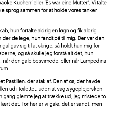
 backe Kuchen’ eller ‘Es war eine Mutter’. Vi talte
ke sprog sammen for at holde vores tanker
b, hun fortalte aldrig en løgn og fik aldrig
der de lege, hun fandt på til mig. Der var den
al gav sig til at skrige, så holdt hun mig for
rne, og så skulle jeg forstå alt det, hun
 når den gale besvimede, eller når Lampedina
 rum.
t Pastillen, der stak af. Den af os, der havde
llen ud i toilettet, uden at vagtsygeplejersken
 gang glemte jeg at trække ud, jeg mistede to
lært det. For her er vi gale, det er sandt, men