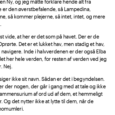
n Ny, og jeg måtte forklare hende alt fra
 er den øverstbefalende, så Lampedina,
e, så kommer plejerne, så intet, intet, og mere
.
t vide, at her er det som på havet. Der er de
Oprørte. Det er et lukket hav, men stadig et hav,
 navigere. Inde i halvverdenen er der også Elba
et her hele verden, for resten af verden ved jeg
. Nej.
siger ikke sit navn. Sådan er det i begyndelsen.
å er der nogen, der går i gang med at tale og ikke
t sammensurium af ord ud af dem, et hemmeligt
 Og det nytter ikke at lytte til dem, når de
nomumleri.