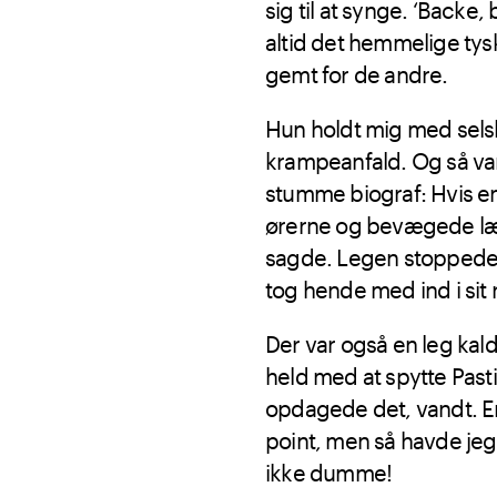
sig til at synge. ‘Backe,
altid det hemmelige tys
gemt for de andre.
Hun holdt mig med selska
krampeanfald. Og så var 
stumme biograf: Hvis en g
ørerne og bevægede læbe
sagde. Legen stoppede,
tog hende med ind i sit
Der var også en leg kalde
held med at spytte Pasti
opdagede det, vandt. En
point, men så havde jeg 
ikke dumme!