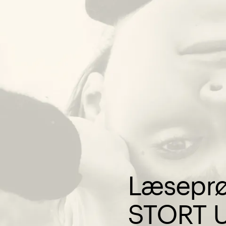
Læseprø
STORT 