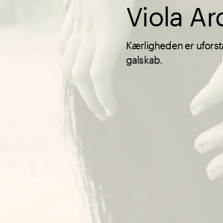
Viola A
Kærligheden er uforstå
galskab.