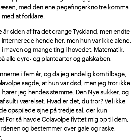
å næsen, med den ene pegefingerkno tre komma
 med at forklare.
e år siden af fra det orange Tyskland, men endte
e internerede hende her, men hun var ikke alene.
 i maven og mange ting i hovedet. Matematik,
 alle dyre- og plantearter og galskaben.
nerne i fem år, og da jeg endelig kom tilbage,
lavolpe sagde, at hun var død, men jeg tror ikke
 hører jeg hendes stemme. Den Nye sukker, og
f sult i værelset. Hvad er det, du tror? Vel ikke
e opspilede øjne på tredje sal, der kun
e! For så havde Colavolpe flyttet mig op til dem,
verdenen og bestemmer over gale og raske,
.