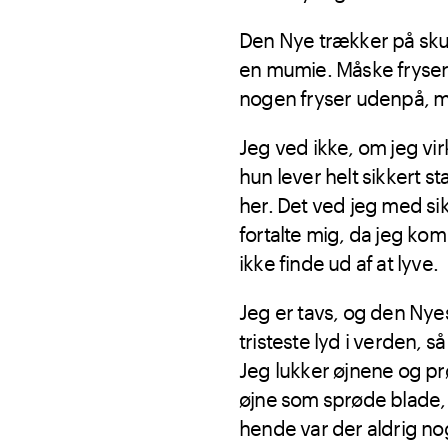
Den Nye trækker på skul
en mumie. Måske fryser h
nogen fryser udenpå, m
Jeg ved ikke, om jeg vi
hun lever helt sikkert s
her. Det ved jeg med sik
fortalte mig, da jeg kom
ikke finde ud af at lyve.
Jeg er tavs, og den Ny
tristeste lyd i verden, s
Jeg lukker øjnene og pr
øjne som sprøde blade,
hende var der aldrig nog