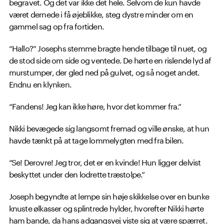
begravet. Og det var ikke det hele. Selvom de kun havde
været dernede i få øjeblikke, steg dystre minder om en
gammel sag op fra fortiden.
“Hallo?” Josephs stemme bragte hende tilbage til nuet, og
de stod side om side og ventede. De hørte en rislende lyd af
murstumper, der gled ned på gulvet, og så noget andet.
Endnu en klynken.
“Fandens! Jeg kan ikke høre, hvor det kommer fra.”
Nikki bevægede sig langsomt fremad og ville ønske, at hun
havde tænkt på at tage lommelygten med fra bilen.
“Se! Derovre! Jeg tror, det er en kvinde! Hun ligger delvist
beskyttet under den lodrette træstolpe.”
Joseph begyndte at lempe sin høje skikkelse over en bunke
knuste ølkasser og splintrede hylder, hvorefter Nikki hørte
ham bande, da hans adgangsvej viste sig at være spærret.