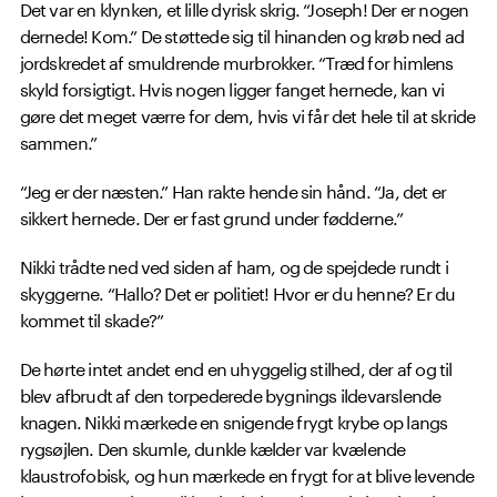
Det var en klynken, et lille dyrisk skrig. “Joseph! Der er nogen
dernede! Kom.” De støttede sig til hinanden og krøb ned ad
jordskredet af smuldrende murbrokker. “Træd for himlens
skyld forsigtigt. Hvis nogen ligger fanget hernede, kan vi
gøre det meget værre for dem, hvis vi får det hele til at skride
sammen.”
“Jeg er der næsten.” Han rakte hende sin hånd. “Ja, det er
sikkert hernede. Der er fast grund under fødderne.”
Nikki trådte ned ved siden af ham, og de spejdede rundt i
skyggerne. “Hallo? Det er politiet! Hvor er du henne? Er du
kommet til skade?”
De hørte intet andet end en uhyggelig stilhed, der af og til
blev afbrudt af den torpederede bygnings ildevarslende
knagen. Nikki mærkede en snigende frygt krybe op langs
rygsøjlen. Den skumle, dunkle kælder var kvælende
klaustrofobisk, og hun mærkede en frygt for at blive levende