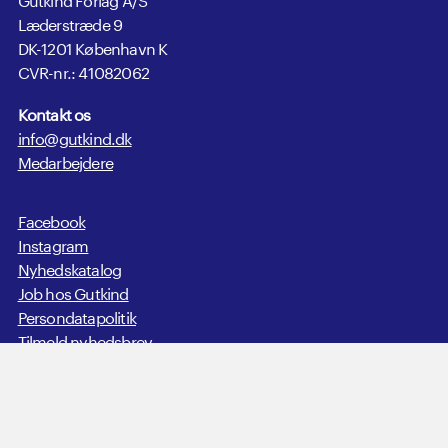
Læderstræde 9
DK-1201 København K
CVR-nr.: 41082062
Kontakt os
info@gutkind.dk
Medarbejdere
Facebook
Instagram
Nyhedskatalog
Job hos Gutkind
Persondatapolitik
Tilmeld nyhedsbrev
Send manuskript
In English
Copyright © 2020