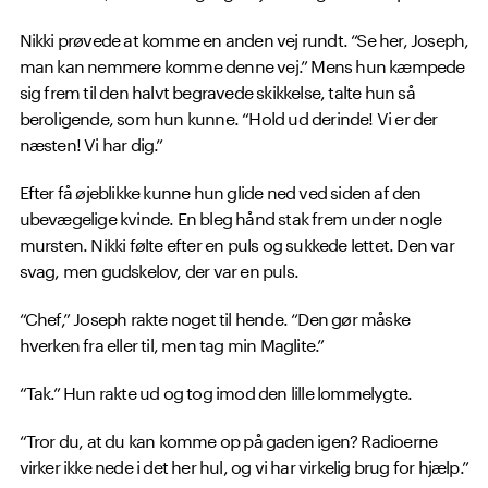
Nikki prøvede at komme en anden vej rundt. “Se her, Joseph,
man kan nemmere komme denne vej.” Mens hun kæmpede
sig frem til den halvt begravede skikkelse, talte hun så
beroligende, som hun kunne. “Hold ud derinde! Vi er der
næsten! Vi har dig.”
Efter få øjeblikke kunne hun glide ned ved siden af den
ubevægelige kvinde. En bleg hånd stak frem under nogle
mursten. Nikki følte efter en puls og sukkede lettet. Den var
svag, men gudskelov, der var en puls.
“Chef,” Joseph rakte noget til hende. “Den gør måske
hverken fra eller til, men tag min Maglite.”
“Tak.” Hun rakte ud og tog imod den lille lommelygte.
“Tror du, at du kan komme op på gaden igen? Radioerne
virker ikke nede i det her hul, og vi har virkelig brug for hjælp.”