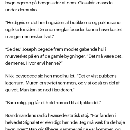
bygningerne på begge sider af dem. Glasskår knasede
under deres sko.
“Heldigvis er det her bagsiden af butikkerne og pakhusene
og ikke forsiden. De enorme glasfacader kunne have kostet
mange mennesker livet.”
“Se der.” Joseph pegede frem mod et gabende hul i
murværket på en af de gamle bygninger. “Det må være det,
de mener. Hvor er vi henne?”
Nikki bevægede sig hen mod hullet. “Det er vist pubbens
lagerrum. Muren er styrtet sammen, og vist også en del af
gulvet. Man kan se ned i kælderen.”
“Bare rolig, jeg får et hold herned til at tjekke det.”
Brandmandens radio hvæsede statisk støj. “For fanden i
helvede! Signalet er elendigt herinde. Jeg må væk fra de høje
bygninger.” Han gik tilbage, samme vej de var kommet, og