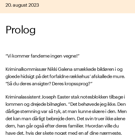
20. august 2023
Prolog
“Vi kommer fandeme ingen vegne!”
Kriminalkommissær Nikki Galena smækkede bildøren i og
gloede hidsigt på det forfaldne rækkehus’ afskallede mure.
“Så du deres ansigter? Deres kropssprog?”
Kriminalassistent Joseph Easter stak notesblokken tilbage i
lommen og drejede bilnøglen. “Det behøvede jeg ikke. Den
dårlige stemning var så tyk, at man kunne skære i den. Men
det kan man dårligt bebrejde dem. Det svin truer ikke alene
dem, han går også efter deres familier. Hvordan ville du
have det, hvis der skete noget med en af dine nærmeste,