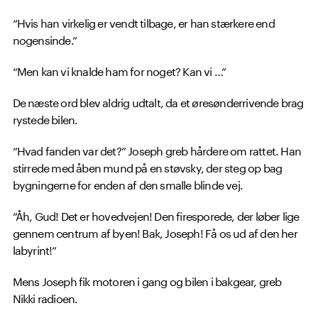
“Hvis han virkelig er vendt tilbage, er han stærkere end
nogensinde.”
“Men kan vi knalde ham for noget? Kan vi …”
De næste ord blev aldrig udtalt, da et øresønderrivende brag
rystede bilen.
“Hvad fanden var det?” Joseph greb hårdere om rattet. Han
stirrede med åben mund på en støvsky, der steg op bag
bygningerne for enden af den smalle blinde vej.
“Åh, Gud! Det er hovedvejen! Den firesporede, der løber lige
gennem centrum af byen! Bak, Joseph! Få os ud af den her
labyrint!”
Mens Joseph fik motoren i gang og bilen i bakgear, greb
Nikki radioen.