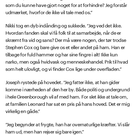
som du kunne have gjort noget for at forhindre? Jeg forstår
udmærket, hvorfor de ikke vil tale med os.”
Nikki tog en dyb indånding og sukkede. “Jeg ved det ikke.
Hvordan fanden skal vi få folk til at samarbejde, når de er
skræmt fra vid og sans? Der må være nogen, der tør trodse
Stephen Cox og bare give os et eller andet på ham. Han er
tilbage for fuld hammer og har sine fingre i alt! Ikke kun
narko, men også hvidvask og menneskehandel. Prik til hvad
som helt ulovligt, og vi finder Cox lige under overfladen.”
Joseph rystede på hovedet. “Jeg fatter ikke, at han gider
komme i nærheden af den her by. Både politi og undergrund
i hele Greenborough vil af med ham. For slet ikke at tale om,
at familien Leonard har sat en pris på hans hoved. Det er mig
virkelig en gåde.”
“Jeg begynder at frygte, han har overnaturlige kræfter. Vi slår
ham ud, men han rejser sig bare igen.”