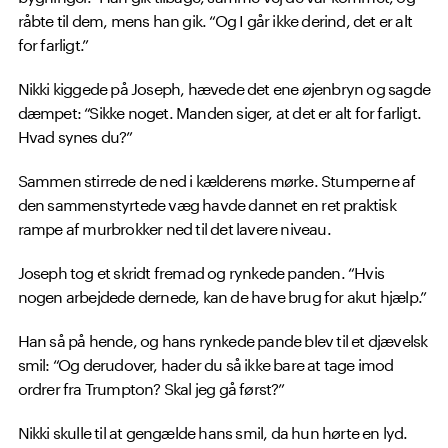
råbte til dem, mens han gik. “Og I går ikke derind, det er alt
for farligt.”
Nikki kiggede på Joseph, hævede det ene øjenbryn og sagde
dæmpet: “Sikke noget. Manden siger, at det er alt for farligt.
Hvad synes du?”
Sammen stirrede de ned i kælderens mørke. Stumperne af
den sammenstyrtede væg havde dannet en ret praktisk
rampe af murbrokker ned til det lavere niveau.
Joseph tog et skridt fremad og rynkede panden. “Hvis
nogen arbejdede dernede, kan de have brug for akut hjælp.”
Han så på hende, og hans rynkede pande blev til et djævelsk
smil: “Og derudover, hader du så ikke bare at tage imod
ordrer fra Trumpton? Skal jeg gå først?”
Nikki skulle til at gengælde hans smil, da hun hørte en lyd.