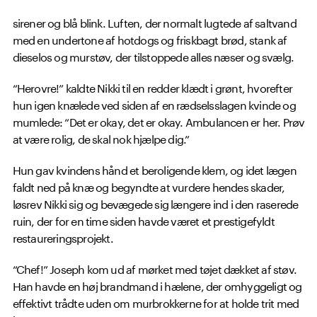
sirener og blå blink. Luften, der normalt lugtede af saltvand
med en undertone af hotdogs og friskbagt brød, stank af
dieselos og murstøv, der tilstoppede alles næser og svælg.
“Herovre!” kaldte Nikki til en redder klædt i grønt, hvorefter
hun igen knælede ved siden af en rædselsslagen kvinde og
mumlede: “Det er okay, det er okay. Ambulancen er her. Prøv
at være rolig, de skal nok hjælpe dig.”
Hun gav kvindens hånd et beroligende klem, og idet lægen
faldt ned på knæ og begyndte at vurdere hendes skader,
løsrev Nikki sig og bevægede sig længere ind i den raserede
ruin, der for en time siden havde været et prestigefyldt
restaureringsprojekt.
“Chef!” Joseph kom ud af mørket med tøjet dækket af støv.
Han havde en høj brandmand i hælene, der omhyggeligt og
effektivt trådte uden om murbrokkerne for at holde trit med