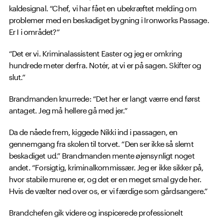
kaldesignal. “Chef, vi har fået en ubekræftet melding om
problemer med en beskadiget bygning i Ironworks Passage.
Er I i området?”
“Det er vi. Kriminalassistent Easter og jeg er omkring
hundrede meter derfra. Notér, at vi er på sagen. Skifter og
slut.”
Brandmanden knurrede: “Det her er langt værre end først
antaget. Jeg må hellere gå med jer.”
Da de nåede frem, kiggede Nikki ind i passagen, en
gennemgang fra skolen til torvet. “Den ser ikke så slemt
beskadiget ud.” Brandmanden mente øjensynligt noget
andet. “Forsigtig, kriminalkommissær. Jeg er ikke sikker på,
hvor stabile murene er, og det er en meget smal gyde her.
Hvis de vælter ned over os, er vi færdige som gårdsangere.”
Brandchefen gik videre og inspicerede professionelt