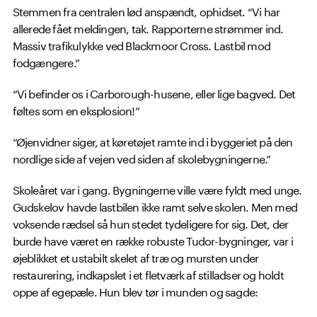
Stemmen fra centralen lød anspændt, ophidset. “Vi har
allerede fået meldingen, tak. Rapporterne strømmer ind.
Massiv trafikulykke ved Blackmoor Cross. Lastbil mod
fodgængere.”
“Vi befinder os i Carborough-husene, eller lige bagved. Det
føltes som en eksplosion!”
“Øjenvidner siger, at køretøjet ramte ind i byggeriet på den
nordlige side af vejen ved siden af skolebygningerne.”
Skoleåret var i gang. Bygningerne ville være fyldt med unge.
Gudskelov havde lastbilen ikke ramt selve skolen. Men med
voksende rædsel så hun stedet tydeligere for sig. Det, der
burde have været en række robuste Tudor-bygninger, var i
øjeblikket et ustabilt skelet af træ og mursten under
restaurering, indkapslet i et fletværk af stilladser og holdt
oppe af egepæle. Hun blev tør i munden og sagde: