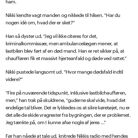
ham.
Nikki kendte vagt manden og nikkede til hilsen. “Har du
nogen idé om, hvad der er sket?”
Han så dyster ud. “Jeg vil ikke citeres for det,
kriminalkommissær, men ambulancelægen mener, at
lastbilen blev ført af en død mand. Han er ret sikker på, at
chaufføren fik et massivt hjerteanfald og døde ved rattet.”
Nikki pustede langsomt ud. “Hvor mange dødsfald indtil
videre?”
“Fire på nuværende tidspunkt, inklusive lastbilchaufføren,
men,” han trak på skuldrene, “guderne skal vide, hvad det
endelige tal bliver. Det er lykkedes os at sikre køretøjet, nu er
det alle de skide vragrester fra bygningen, der er problemet.
Jeg tænkte på, om I kunne afse nogle af jeres …”
Før han nåede at tale ud, knitrede Nikkis radio med hendes