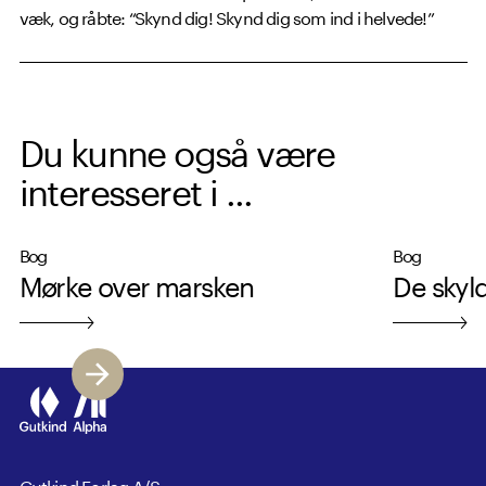
væk, og råbte: “Skynd dig! Skynd dig som ind i helvede!”
Du kunne også være
interesseret i ...
Bog
Bog
Mørke over marsken
De skyl
Gutkind Forlag A/S