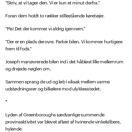
“Skriv, at vi tager den. Vi er kun et minut derfra.”
Foran dem holdt to rækker stillestående køretøjer.
“Pis! Det der kommer vi aldrig igennem.”
“Der er en plads derovre. Parkér bilen. Vi kommer hurtigere
frem til fods.”
Joseph manøvrerede bilen ind i det håbløst lille mellemrum
og drejede nøglen om.
Sammen sprang de ud og løb i siksak mellem varme
udstødningsrør og bilkølere mod ulykkesstedet.
*
Lyden af Greenboroughs sædvanlige summende
provinsaktivitet var blevet afløst af hvinende vinkelslibere,
hylende