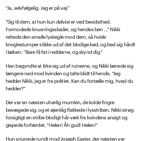
“Ja, selvfølgelig. Jeg er på vej.”
“Sig til dem, at hun kun delvist er ved bevidsthed.
Formodede knusningsskader, og hendes ben …” Nikki
rettede den smalle lyskegle mod dem, så hvide
knoglestumper stikke ud af det blodige kød, og bed sig hårdt
i læben. “Bare få fat i redderne, og skynd dig.”
Han begyndte at lirke sig ud af ruinerne, og Nikki lænede sig
længere ned mod kvinden og talte blidt til hende. “Jeg
hedder Nikki, jeg er fra politiet. Kan du fortælle mig, hvad du
hedder?”
Der var en næsten uhørlig mumlen, de kolde fingre
bevægede sig, og et øjenlåg flakkede i lysstriben. Nikki strøg
forsigtigt en stribe blodigt hår væk fra kvindens ansigt og
gispede forfærdet. “Helen! Åh gud! Helen!”
Hun snurrede rundt mod Joseph Easter, der næsten var