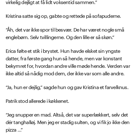
virkelig dejligt at få lidt voksentid sammen.”
Kristina satte sig op, gabte og rettede på sofapuderne.
“Åh, det var ikke spor til besvær. De har været nogle små
englebørn. Selv tvillingerne. Og den lille er så skøn.”
Erica følte et stik i brystet. Hun havde elsket sin yngste
datter, fra første gang hun så hende, men var konstant
bekymret for, hvordan andre ville møde hende. Verden var
ikke altid så nådig mod dem, der ikke var som alle andre.
“Ja, hun er dejlig,” sagde hun og gav Kristina et farvelknus.
Patrik stod allerede i køkkenet.
“Jeg snupper en mad. Altså, det var superlækkert, selv det
dér tanghalløj. Men jeg er stadig sulten, og vi fik jo ikke den
pizza …”