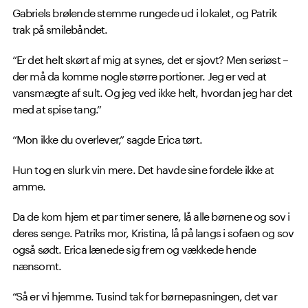
Gabriels brølende stemme rungede ud i lokalet, og Patrik
trak på smilebåndet.
“Er det helt skørt af mig at synes, det er sjovt? Men seriøst –
der må da komme nogle større portioner. Jeg er ved at
vansmægte af sult. Og jeg ved ikke helt, hvordan jeg har det
med at spise tang.”
“Mon ikke du overlever,” sagde Erica tørt.
Hun tog en slurk vin mere. Det havde sine fordele ikke at
amme.
Da de kom hjem et par timer senere, lå alle børnene og sov i
deres senge. Patriks mor, Kristina, lå på langs i sofaen og sov
også sødt. Erica lænede sig frem og vækkede hende
nænsomt.
“Så er vi hjemme. Tusind tak for børnepasningen, det var