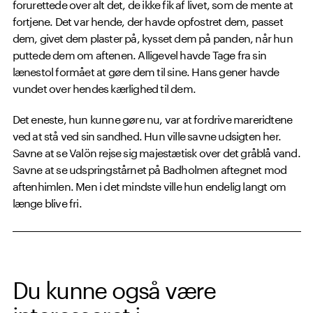
forurettede over alt det, de ikke fik af livet, som de mente at
fortjene. Det var hende, der havde opfostret dem, passet
dem, givet dem plaster på, kysset dem på panden, når hun
puttede dem om aftenen. Alligevel havde Tage fra sin
lænestol formået at gøre dem til sine. Hans gener havde
vundet over hendes kærlighed til dem.
Det eneste, hun kunne gøre nu, var at fordrive mareridtene
ved at stå ved sin sandhed. Hun ville savne udsigten her.
Savne at se Valön rejse sig majestætisk over det gråblå vand.
Savne at se udspringstårnet på Badholmen aftegnet mod
aftenhimlen. Men i det mindste ville hun endelig langt om
længe blive fri.
Du kunne også være
interesseret i ...