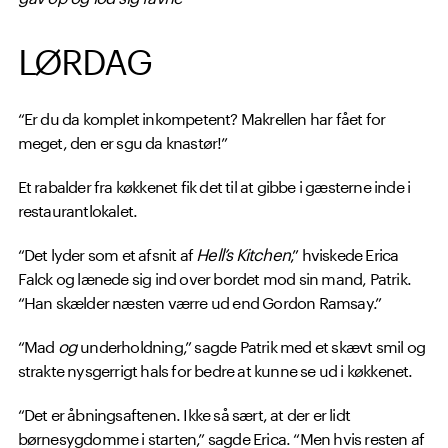
LØRDAG
“Er du da komplet inkompetent? Makrellen har fået for
meget, den er sgu da knastør!”
Et rabalder fra køkkenet fik det til at gibbe i gæsterne inde i
restaurantlokalet.
“Det lyder som et afsnit af
Hell’s Kitchen
,” hviskede Erica
Falck og lænede sig ind over bordet mod sin mand, Patrik.
“Han skælder næsten værre ud end Gordon Ramsay.”
“Mad
og
underholdning,” sagde Patrik med et skævt smil og
strakte nysgerrigt hals for bedre at kunne se ud i køkkenet.
“Det er åbningsaftenen. Ikke så sært, at der er lidt
børnesygdomme i starten,” sagde Erica. “Men hvis resten af