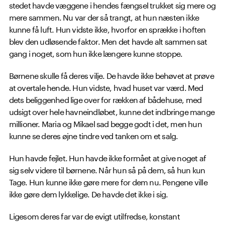
stedet havde væggene i hendes fængsel trukket sig mere og
mere sammen. Nu var der så trangt, at hun næsten ikke
kunne få luft. Hun vidste ikke, hvorfor en sprække i hoften
blev den udløsende faktor. Men det havde alt sammen sat
gang i noget, som hun ikke længere kunne stoppe.
Børnene skulle få deres vilje. De havde ikke behøvet at prøve
at overtale hende. Hun vidste, hvad huset var værd. Med
dets beliggenhed lige over for rækken af bådehuse, med
udsigt over hele havneindløbet, kunne det indbringe mange
millioner. Maria og Mikael sad begge godt i det, men hun
kunne se deres øjne tindre ved tanken om et salg.
Hun havde fejlet. Hun havde ikke formået at give noget af
sig selv videre til børnene. Når hun så på dem, så hun kun
Tage. Hun kunne ikke gøre mere for dem nu. Pengene ville
ikke gøre dem lykkelige. De havde det ikke i sig.
Ligesom deres far var de evigt utilfredse, konstant