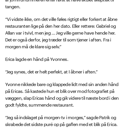
tangen.
“Vi vidste ikke, om det ville føles rigtigt eller forkert at åbne
restauranten lige på den her dato. Eller rettere: Gabriel og
Allan var i tvivl, men jeg … Jeg ville gerne have hende her.
Det er også derfor, jeg træder til som tjener i aften. Fra i
morgen må de klare sig selv.”
Erica lagde en hånd på Yvonnes.
“Jeg synes, det er helt perfekt, at I åbner i aften.”
Yvonne nikkede bare og klappede lidt med sin anden hånd
på Ericas. Så kastede hun et blik over mod fotografiet på
væggen, slap Ericas hånd og gik videre til næste bord i den
godt fyldte, summende restaurant.
“Jeg så indslaget på morgen-tv i morges,” sagde Patrik og
skrabede det sidste puré op på gaflen med et blik på Erica.