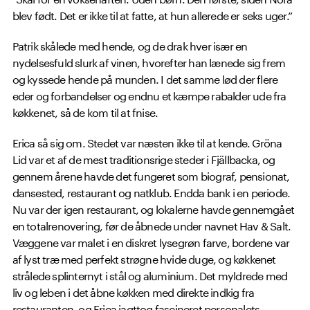
blev født. Det er ikke til at fatte, at hun allerede er seks uger.”
Patrik skålede med hende, og de drak hver især en
nydelsesfuld slurk af vinen, hvorefter han lænede sig frem
og kyssede hende på munden. I det samme lød der flere
eder og forbandelser og endnu et kæmpe rabalder ude fra
køkkenet, så de kom til at fnise.
Erica så sig om. Stedet var næsten ikke til at kende. Gröna
Lid var et af de mest traditionsrige steder i Fjällbacka, og
gennem årene havde det fungeret som biograf, pensionat,
dansested, restaurant og natklub. Endda bank i en periode.
Nu var der igen restaurant, og lokalerne havde gennemgået
en totalrenovering, før de åbnede under navnet Hav & Salt.
Væggene var malet i en diskret lysegrøn farve, bordene var
af lyst træ med perfekt strøgne hvide duge, og køkkenet
strålede splinternyt i stål og aluminium. Det myldrede med
liv og leben i det åbne køkken med direkte indkig fra
restauranten, og Erica iagttog fascineret personalets