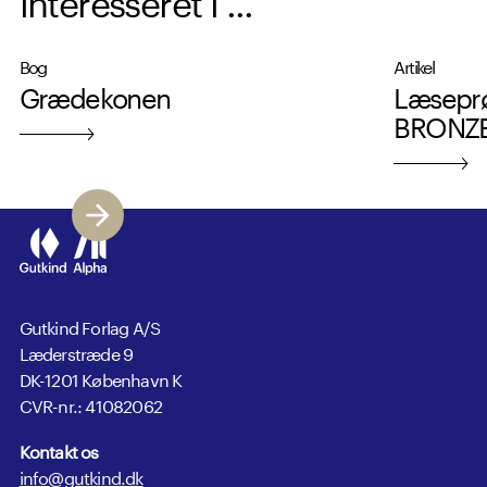
Bog
Artikel
Grædekonen
Læsepr
BRONZE 
Gutkind Forlag A/S
Læderstræde 9
DK-1201 København K
CVR-nr.: 41082062
Kontakt os
info@gutkind.dk