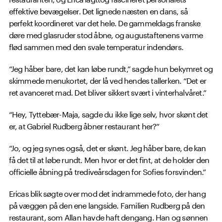
effektive bevægelser. Det lignede næsten en dans, så
perfekt koordineret var det hele. De gammeldags franske
døre med glasruder stod åbne, og augustaftenens varme
flød sammen med den svale temperatur indendørs.
“Jeg håber bare, det kan løbe rundt,” sagde hun bekymret og
skimmede menukortet, der lå ved hendes tallerken. “Det er
ret avanceret mad. Det bliver sikkert svært i vinterhalvåret.”
“Hey, Tyttebær-Maja, sagde du ikke lige selv, hvor skønt det
er, at Gabriel Rudberg åbner restaurant her?”
“Jo, og jeg synes også, det er skønt. Jeg håber bare, de kan
få det til at løbe rundt. Men hvor er det fint, at de holder den
officielle åbning på trediveårsdagen for Sofies forsvinden.”
Ericas blik søgte over mod det indrammede foto, der hang
på væggen på den ene langside. Familien Rudberg på den
restaurant, som Allan havde haft dengang. Han og sønnen