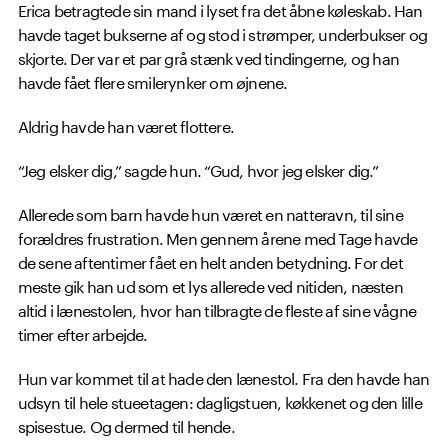
Erica betragtede sin mand i lyset fra det åbne køleskab. Han
havde taget bukserne af og stod i strømper, underbukser og
skjorte. Der var et par grå stænk ved tindingerne, og han
havde fået flere smilerynker om øjnene.
Aldrig havde han været flottere.
“Jeg elsker dig,” sagde hun. “Gud, hvor jeg elsker dig.”
Allerede som barn havde hun været en natteravn, til sine
forældres frustration. Men gennem årene med Tage havde
de sene aftentimer fået en helt anden betydning. For det
meste gik han ud som et lys allerede ved nitiden, næsten
altid i lænestolen, hvor han tilbragte de fleste af sine vågne
timer efter arbejde.
Hun var kommet til at hade den lænestol. Fra den havde han
udsyn til hele stueetagen: dagligstuen, køkkenet og den lille
spisestue. Og dermed til hende.