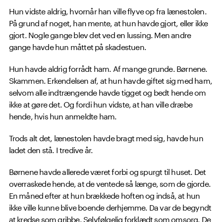
Hun vidste aldrig, hvornår han ville flyve op fra lænestolen.
På grund af noget, han mente, at hun havde gjort, eller ikke
gjort. Nogle gange blev det ved en lussing. Men andre
gange havde hun måttet på skadestuen.
Hun havde aldrig forrådt ham. Af mange grunde. Børnene.
Skammen. Erkendelsen af, at hun havde giftet sig med ham,
selvom alle indtrængende havde tigget og bedt hende om
ikke at gøre det. Og fordi hun vidste, at han ville dræbe
hende, hvis hun anmeldte ham.
Trods alt det, lænestolen havde bragt med sig, havde hun
ladet den stå. I tredive år.
Børnene havde allerede været forbi og spurgt til huset. Det
overraskede hende, at de ventede så længe, som de gjorde.
En måned efter at hun brækkede hoften og indså, at hun
ikke ville kunne blive boende derhjemme. Da var de begyndt
at kredse som gribbe. Selvfølgelig forklædt som omsorg. De