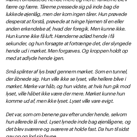
færre og færre. Tårerne pressede sig på inde bag de
lukkede øjenlåg, men der kom ingen tårer. Hun prøvede
desperat at forstå, prøvede at tvinge hjernen til en eller
anden erkendelse af, hvad der foregik. Men kunne ikke.
Hun kunne ikke få luft. Hænderne adlød hende i få
sekunder, og hun forsøgte at fortrænge det, der slyngede
hende ud i mørket. Men forgæves. Og kroppen holdt op
med at adlyde hende igen.
Små splinter af lys brød gennem mørket. Som en tunnel,
der åbnede sig. Hun ville ikke se lyset, ville hellere blive i
mørket. Mørke var håb, og hun vidste, at hvis hun gik mod
lyset, ville håbet ikke være der mere. Mørket kunne hun
komme ud af, men ikke lyset. Lyset ville vare evigt.
Det var, som om benene gav efter under hende, selvom
hun allerede lå ned. Lyset lynede inde bag øjenlågene, og
det blev sværere og sværere at holde fast. Da hun til sidst
gav op og lod sig favne