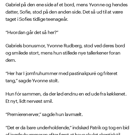
Gabriel på den ene side af et bord, mens Yvonne og hendes
datter, Sofie, stod på den anden side. Det så ud til at være
taget i Sofies tidlige teenageår.
“Hvordan går det så her?”
Gabriels bonusmor, Yvonne Rudberg, stod ved deres bord
og smilede stort, mens hun stillede nye tallerkener foran
dem.
“Her har I jomfruhummer med pastinakpuré og friteret
tang,” sagde Yvonne stolt.
Hun fór sammen, da der lød endnu en ed ude fra køkkenet.
Et nyt, lidt nervøst smil.
“Premierenerver,” sagde hun lavmælt.
“Det er da bare underholdende,” indskød Patrik og tog en bid
af jomfruhummeren efter først at have skulet skeptisk til