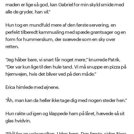
maden er lige så god, kan Gabriel for min skyld smide med
alle de gryder, han vil.”
Hun tog en mundfuld mere af den første servering, en
perfekt tilberedt kammusling med spæde grøntsager og en
form for hummerskum, der svævede som en sky over
retten.
“Jeg håber bare, vi snart får noget mere,” knurrede Patrik.
“Der var kun lige til den hule tand. Vi må snuppe en pizza på
hjemvejen, hvis det bliver ved på den måde.”
Erica himlede med øjnene.
“Åh, man kan da heller ikke tage dig med nogen steder hen.”
Hun rakte ud igen og klappede ham på låret, hævede så sit
glas hvidvin.
“Skål for en voksenaften. Uden børn. Den første, siden Nora