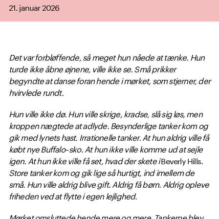
21. januar 2026
Det var forbløffende, så meget hun nåede at tænke. Hun
turde ikke åbne øjnene, ville ikke se. Små prikker
begyndte at danse foran hende i mørket, som stjerner, der
hvirvlede rundt.
Hun ville ikke dø. Hun ville skrige, kradse, slå sig løs, men
kroppen nægtede at adlyde. Besynderlige tanker kom og
gik med lynets hast. Irrationelle tanker. At hun aldrig ville få
købt nye Buffalo
–
sko. At hun ikke ville komme ud at sejle
igen. At hun ikke ville få set, hvad der skete i
Beverly Hills
.
Store tanker kom og gik lige så hurtigt, ind imellem de
små. Hun ville aldrig blive gift. Aldrig få børn. Aldrig opleve
friheden ved at flytte i egen lejlighed.
Mørket omsluttede hende mere og mere. Tankerne blev