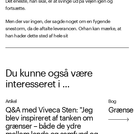
Det eneste, han skal, er at svinge ud på vejen igen og
fortsætte.
Men der var ingen, der sagde noget om en fygende
snestorm, da de aftalte leverancen. Orhan kan mærke, at
han hader dette sted af hele sit
Du kunne også være
interesseret i ...
Artikel
Bog
Q&A med Viveca Sten: "Jeg
Grænse
blev inspireret af tanken om
grænser – både de ydre
mellem lande og samfund og