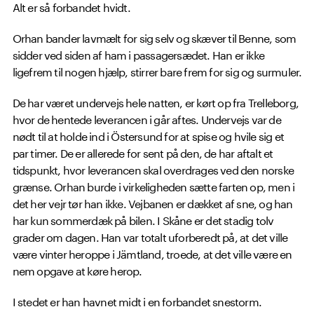
Alt er så forbandet hvidt.
Orhan bander lavmælt for sig selv og skæver til Benne, som
sidder ved siden af ham i passagersædet. Han er ikke
ligefrem til nogen hjælp, stirrer bare frem for sig og surmuler.
De har været undervejs hele natten, er kørt op fra Trelleborg,
hvor de hentede leverancen i går aftes. Undervejs var de
nødt til at holde ind i Östersund for at spise og hvile sig et
par timer. De er allerede for sent på den, de har aftalt et
tidspunkt, hvor leverancen skal overdrages ved den norske
grænse. Orhan burde i virkeligheden sætte farten op, men i
det her vejr tør han ikke. Vejbanen er dækket af sne, og han
har kun sommerdæk på bilen. I Skåne er det stadig tolv
grader om dagen. Han var totalt uforberedt på, at det ville
være vinter heroppe i Jämtland, troede, at det ville være en
nem opgave at køre herop.
I stedet er han havnet midt i en forbandet snestorm.