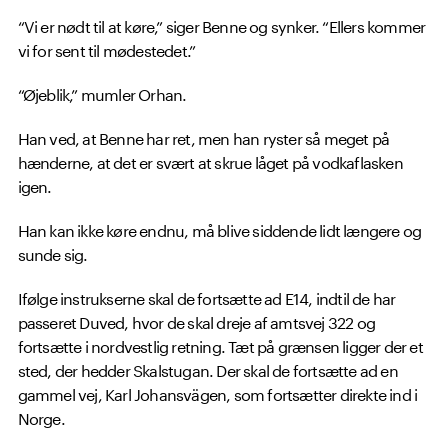
“Vi er nødt til at køre,” siger Benne og synker. “Ellers kommer
vi for sent til mødestedet.”
“Øjeblik,” mumler Orhan.
Han ved, at Benne har ret, men han ryster så meget på
hænderne, at det er svært at skrue låget på vodkaflasken
igen.
Han kan ikke køre endnu, må blive siddende lidt længere og
sunde sig.
Ifølge instrukserne skal de fortsætte ad E14, indtil de har
passeret Duved, hvor de skal dreje af amtsvej 322 og
fortsætte i nordvestlig retning. Tæt på grænsen ligger der et
sted, der hedder Skalstugan. Der skal de fortsætte ad en
gammel vej, Karl Johansvägen, som fortsætter direkte ind i
Norge.