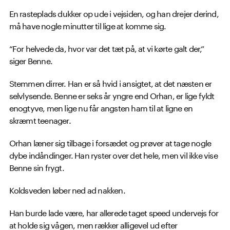
En rasteplads dukker op ude i vejsiden, og han drejer derind,
må have nogle minutter til lige at komme sig.
“For helvede da, hvor var det tæt på, at vi kørte galt der,”
siger Benne.
Stemmen dirrer. Han er så hvid i ansigtet, at det næsten er
selvlysende. Benne er seks år yngre end Orhan, er lige fyldt
enogtyve, men lige nu får angsten ham til at ligne en
skræmt teenager.
Orhan læner sig tilbage i forsædet og prøver at tage nogle
dybe indåndinger. Han ryster over det hele, men vil ikke vise
Benne sin frygt.
Koldsveden løber ned ad nakken.
Han burde lade være, har allerede taget speed undervejs for
at holde sig vågen, men rækker alligevel ud efter