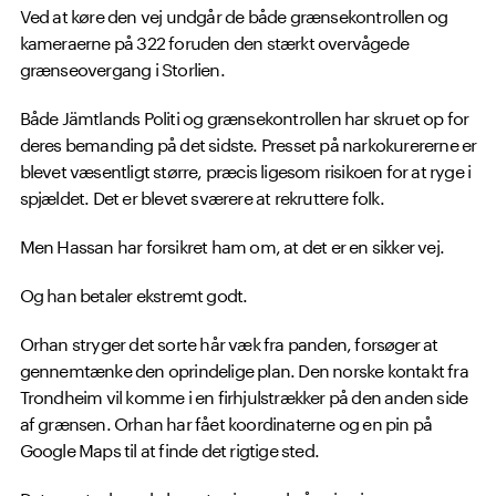
Ved at køre den vej undgår de både grænsekontrollen og
kameraerne på 322 foruden den stærkt overvågede
grænseovergang i Storlien.
Både Jämtlands Politi og grænsekontrollen har skruet op for
deres bemanding på det sidste. Presset på narkokurererne er
blevet væsentligt større, præcis ligesom risikoen for at ryge i
spjældet. Det er blevet sværere at rekruttere folk.
Men Hassan har forsikret ham om, at det er en sikker vej.
Og han betaler ekstremt godt.
Orhan stryger det sorte hår væk fra panden, forsøger at
gennemtænke den oprindelige plan. Den norske kontakt fra
Trondheim vil komme i en firhjulstrækker på den anden side
af grænsen. Orhan har fået koordinaterne og en pin på
Google Maps til at finde det rigtige sted.