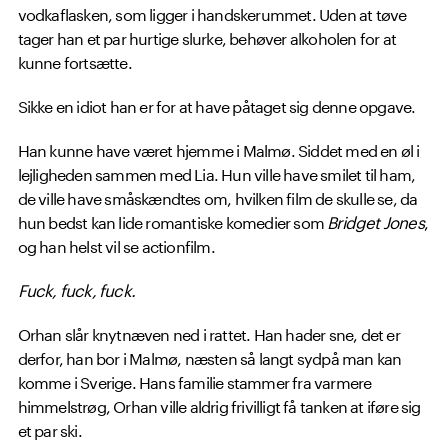
vodkaflasken, som ligger i handskerummet. Uden at tøve
tager han et par hurtige slurke, behøver alkoholen for at
kunne fortsætte.
Sikke en idiot han er for at have påtaget sig denne opgave.
Han kunne have været hjemme i Malmø. Siddet med en øl i
lejligheden sammen med Lia. Hun ville have smilet til ham,
de ville have småskændtes om, hvilken film de skulle se, da
hun bedst kan lide romantiske komedier som
Bridget Jones
,
og han helst vil se actionfilm.
Fuck, fuck, fuck.
Orhan slår knytnæven ned i rattet. Han hader sne, det er
derfor, han bor i Malmø, næsten så langt sydpå man kan
komme i Sverige. Hans familie stammer fra varmere
himmelstrøg, Orhan ville aldrig frivilligt få tanken at iføre sig
et par ski.