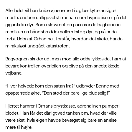
Allerhelst vil han knibe øjnene helt i og beskytte ansigtet
med hænderne, alligevel stirrer han som hypnotiseret på det
gigantiske dyr. Som i slowmotion passerer de bagbenene
med kun en håndsbredde mellem bil og dyr, og så er de
forbi. Uden at Orhan helt forstår, hvordan det skete, har de
mirakuløst undgået katastrofen.
Bagvognen skrider ud, men mod alle odds lykkes det ham at
bevare kontrollen over bilen og blive på den snedækkede
vejbane.
“Hvor helvede kom den satan fra?” udbryder Benne med
opspærrede øjne. “Den stod der bare lige pludselig!”
Hjertet hamrer i Orhans brystkasse, adrenalinen pumper i
blodet. Han får det dårligt ved tanken om, hvad der ville
være sket, hvis elgen havde bevæget sig bare en anelse
mere til højre.