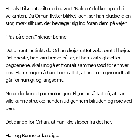
Et halvt tilsneet skilt med navnet 'Nälden' dukker op ude i
vejkanten. Da Orhan flytter blikket igen, ser han pludselig en
stor, mørk silhuet, der bevæger sig ind foran dem på vejen.
“Pas på elgen!” skriger Benne.
Det er rent instinkt, da Orhan drejer rattet voldsomt til højre.
Det eneste, han kan tænke på, er, at han skal sigte efter
bagbenene, skal undgå et frontalt sammenstød for enhver
pris. Han knuger så hårdt om rattet, at fingrene gør ondt, alt
går for hurtigt og langsomt.
Nu er der kun et par meter igen. Elgen er så tæt på, at han
ville kunne strække hånden ud gennem bilruden og røre ved
den.
Det går op for Orhan, at han ikke slipper fra det her.
Han og Benne er færdige.