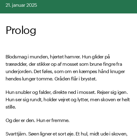
21. januar 2025
Prolog
Blodsmag i munden, hjertet hamrer. Hun glider på
trærødder, der stikker op af mosset som brune fingre fra
underjorden. Det føles, som om en kæmpes hånd knuger
hendes lunger tomme. Gråden flår i brystet.
Hun snubler og falder, direkte ned i mosset. Rejser sig igen.
Hun ser sig rundt, holder vejret og lytter, men skoven er helt
stille.
Og der er den. Hun er fremme.
Svarttjärn. Søen ligner et sort øje. Et hul, midt ude i skoven,