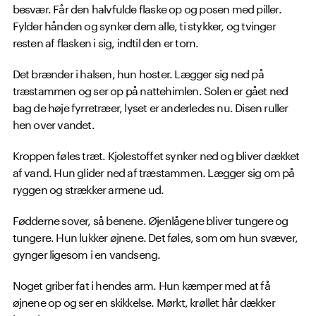
besvær. Får den halvfulde flaske op og posen med piller.
Fylder hånden og synker dem alle, ti stykker, og tvinger
resten af flasken i sig, indtil den er tom.
Det brænder i halsen, hun hoster. Lægger sig ned på
træstammen og ser op på nattehimlen. Solen er gået ned
bag de høje fyrretræer, lyset er anderledes nu. Disen ruller
hen over vandet.
Kroppen føles træt. Kjolestoffet synker ned og bliver dækket
af vand. Hun glider ned af træstammen. Lægger sig om på
ryggen og strækker armene ud.
Fødderne sover, så benene. Øjenlågene bliver tungere og
tungere. Hun lukker øjnene. Det føles, som om hun svæver,
gynger ligesom i en vandseng.
Noget griber fat i hendes arm. Hun kæmper med at få
øjnene op og ser en skikkelse. Mørkt, krøllet hår dækker