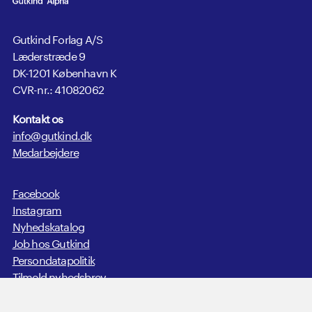
Gutkind Forlag A/S
Læderstræde 9
DK-1201 København K
CVR-nr.: 41082062
Kontakt os
info@gutkind.dk
Medarbejdere
Facebook
Instagram
Nyhedskatalog
Job hos Gutkind
Persondatapolitik
Tilmeld nyhedsbrev
Send manuskript
In English