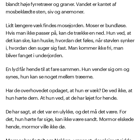
blandt høje fyrretræer og graner. Vandet er kantet af
mosbeklædte sten, siv og anemoner.
Lidt længere væk findes mosejorden. Moser er bundløse.
Hvis man ikke passer på, kan de trække en ned. Hun ved, at
det kan ske, kan huske, hvordan det føles, når støvlen synker
i, hvordan den suger sig fast. Man kommer ikke fri, man
bliver fanget i underjorden.
En lyd får hende til at fare sammen. Hun vender sig om og
synes, hun kan se noget mellem træerne.
Har de overhovedet opdaget, at hun er væk? De ved ikke, at
hun hørte dem. At hun ved, at de har løjet for hende.
De har sagt, at det var en ulykke, og det må det være. For
det, hun hørte far sige, kan ikke være sandt. Mormor elskede
hende, mormor ville ikke dø.
Mormor har fortalt om Nøkken, væsenet, der plejer at sidde