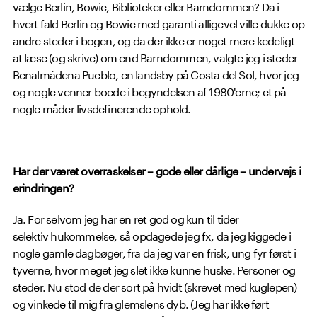
vælge Berlin, Bowie, Biblioteker eller Barndommen? Da i
hvert fald Berlin og Bowie med garanti alligevel ville dukke op
andre steder i bogen, og da der ikke er noget mere kedeligt
at læse (og skrive) om end Barndommen, valgte jeg i steder
Benalmádena Pueblo, en landsby på Costa del Sol, hvor jeg
og nogle venner boede i begyndelsen af 1980'erne; et på
nogle måder livsdefinerende ophold.
Har der været overraskelser – gode eller dårlige – undervejs i
erindringen?
Ja. For selvom jeg har en ret god og kun til tider
selektiv hukommelse, så opdagede jeg fx, da jeg kiggede i
nogle gamle dagbøger, fra da jeg var en frisk, ung fyr først i
tyverne, hvor meget jeg slet ikke kunne huske. Personer og
steder. Nu stod de der sort på hvidt (skrevet med kuglepen)
og vinkede til mig fra glemslens dyb. (Jeg har ikke ført