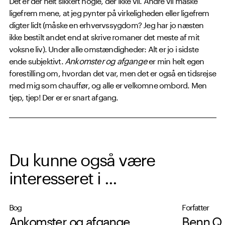
ligefrem mene, at jeg pynter på virkeligheden eller ligefrem
digter lidt (måske en erhvervssygdom? Jeg har jo næsten
ikke bestilt andet end at skrive romaner det meste af mit
voksne liv). Under alle omstændigheder: Alt er jo i sidste
ende subjektivt.
Ankomster og afgange
er min helt egen
forestilling om, hvordan det var, men det er også en tidsrejse
med mig som chauffør, og alle er velkomne ombord. Men
tjep, tjep! Der er er snart afgang.
Du kunne også være
interesseret i ...
Bog
Forfatter
Ankomster og afgange
Benn Q