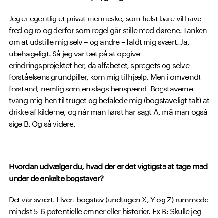
Jeg er egentlig et privat menneske, som helst bare vil have
fred og ro og derfor som regel går stille med dørene. Tanken
om at udstille mig selv – og andre – faldt mig svært. Ja,
ubehageligt. Så jeg var tæt på at opgive
erindringsprojektet her, da alfabetet, sprogets og selve
forståelsens grundpiller, kom mig til hjælp. Men i omvendt
forstand, nemlig som en slags benspænd. Bogstaverne
tvang mig hen til truget og befalede mig (bogstaveligt talt) at
drikke af kilderne, og når man først har sagt A, må man også
sige B. Og så videre.
Hvordan udvælger du, hvad der er det vigtigste at tage med
under de enkelte bogstaver?
Det var svært. Hvert bogstav (undtagen X, Y og Z) rummede
mindst 5-6 potentielle emner eller historier. Fx B: Skulle jeg