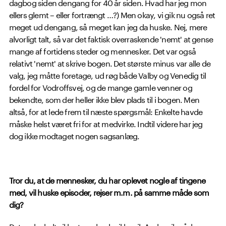
dagbog siden dengang for 40 år siden. Hvad har jeg mon
ellers glemt – eller fortrængt …?) Men okay, vi gik nu også ret
meget ud dengang, så meget kan jeg da huske. Nej, mere
alvorligt talt, så var det faktisk overraskende 'nemt' at gense
mange af fortidens steder og mennesker. Det var også
relativt 'nemt' at skrive bogen. Det største minus var alle de
valg, jeg måtte foretage, ud røg både Valby og Venedig til
fordel for Vodroffsvej, og de mange gamle venner og
bekendte, som der heller ikke blev plads til i bogen. Men
altså, for at lede frem til næste spørgsmål: Enkelte havde
måske helst været fri for at medvirke. Indtil videre har jeg
dog ikke modtaget nogen sagsanlæg.
Tror du, at de mennesker, du har oplevet nogle af tingene
med, vil huske episoder, rejser m.m. på samme måde som
dig?
Det er der helt sikkert nogle, der ikke vil. Andre vil måske