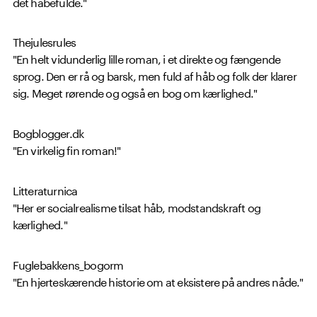
det håbefulde."
Thejulesrules
"En helt vidunderlig lille roman, i et direkte og fængende
sprog. Den er rå og barsk, men fuld af håb og folk der klarer
sig. Meget rørende og også en bog om kærlighed."
Bogblogger.dk
"En virkelig fin roman!"
Litteraturnica
"Her er socialrealisme tilsat håb, modstandskraft og
kærlighed."
Fuglebakkens_bogorm
"En hjerteskærende historie om at eksistere på andres nåde."