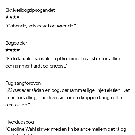
Skr.iveribogtipsogandet
"Gribende, velskrevet og rørende."
Bogbobler
"En letlæselig, sanselig og ikke mindst realistisk fortælling,
der rammer hårdt og præcist."
Fuglsangforoven
"
22 baner
er sådan en bog, der rammer lige i hjertekulen. Det
er en fortælling, der bliver siddende i kroppen længe efter
sidste side."
Hverdagsbog
"Caroline Wahl skriver med en fin balance mellem det rå og