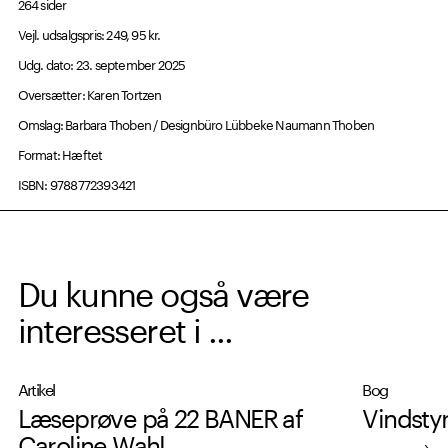
264 sider
Vejl. udsalgspris: 249, 95 kr.
Udg. dato: 23. september 2025
Oversætter: Karen Tortzen
Omslag: Barbara Thoben / Designbüro Lübbeke Naumann Thoben
Format: Hæftet
ISBN: 9788772393421
Du kunne også være
interesseret i ...
Artikel
Bog
Læseprøve på 22 BANER af
Vindstyr
Caroline Wahl