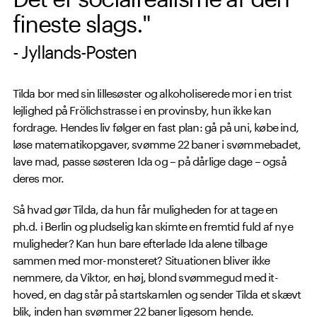
fineste slags."
- Jyllands-Posten
Tilda bor med sin lillesøster og alkoholiserede mor i en trist
lejlighed på Frölichstrasse i en provinsby, hun ikke kan
fordrage. Hendes liv følger en fast plan: gå på uni, købe ind,
løse matematikopgaver, svømme 22 baner i svømmebadet,
lave mad, passe søsteren Ida og – på dårlige dage – også
deres mor.
Så hvad gør Tilda, da hun får muligheden for at tage en
ph.d. i Berlin og pludselig kan skimte en fremtid fuld af nye
muligheder? Kan hun bare efterlade Ida alene tilbage
sammen med mor-monsteret? Situationen bliver ikke
nemmere, da Viktor, en høj, blond svømmegud med it-
hoved, en dag står på startskamlen og sender Tilda et skævt
blik, inden han svømmer 22 baner ligesom hende.