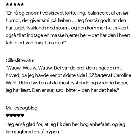
"En rå og enormt velskrevet fortælling, balanceret af en tør
humor, der giver smil på læben ... Jeg forstår godt, at den
har taget Tyskland med storm, og den kommer helt sikkert
også til at indtage en masse hjerter her – det har den i hvert
fald gjort ved mig. Læs den!"
Cilleslitteratur
"Wauw. Wauw. Wauw. Det var de ord, der rungede i mit
hoved, da jeg havde vendt sidste side i
22 baner
af Caroline
Wahl. Uden tvivl en af de mest rystende og rørende bøger,
jeg har læst. Den er sur, sød, bitter – den har det hele."
Mullesbogblog
"Jeg er så glad for, at jeg fik den her bog anbefalet, og jeg
kan sagtens forstå hypen."