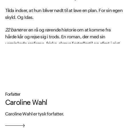
Tilda indser, at hun bliver nødt til at lave en plan. For sin egen
skyld. Og Idas.
22 baner
er en rå og rørende historie om at komme fra
hårde kår og rejse sig i trods. En roman, der med sin
usminkede realisme, friske, skæve fortællestil og glimt i øjet
har taget Tyskland med storm, solgt over 1 mio. eksemplarer
og ligget øverst på bestsellerlisten nonstop i to år.
Forfatter
Caroline Wahl
Caroline Wahl er tysk forfatter.