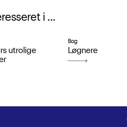
sseret i ...
Bog
s utrolige
Løgnere
er