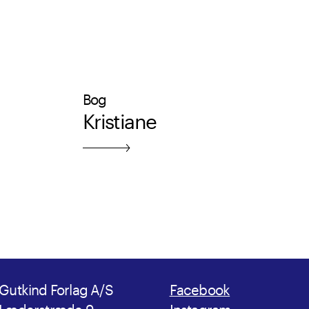
Bog
Kristiane
Gutkind Forlag A/S
Facebook
Læderstræde 9
Instagram