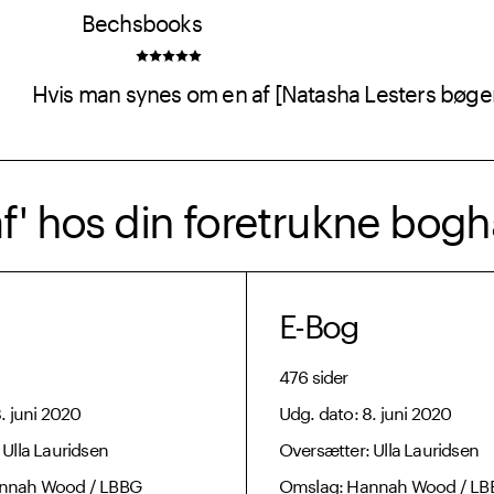
Bechsbooks
Hvis man synes om en af [Natasha Lesters bøger],
f' hos din foretrukne bog
E-Bog
476 sider
. juni 2020
Udg. dato: 8. juni 2020
 Ulla Lauridsen
Oversætter: Ulla Lauridsen
nnah Wood / LBBG
Omslag: Hannah Wood / LB