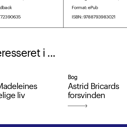
rdback
Format: ePub
772390635
ISBN: 9788793983021
sseret i ...
Bog
Madeleines
Astrid Bricards
ige liv
forsvinden