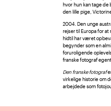
hvor hun kan tage de b
den lille pige, Victorin
2004. Den unge austr
rejser til Europa for 
hidtil har været opbev
begynder som en almin
foruroligende oplevel
franske fotograf egent
Den franske fotograf
er
virkelige historie om 
arbejdede som fotojour