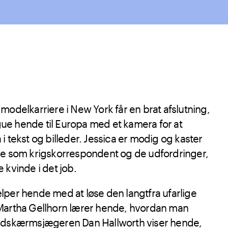
modelkarriere i New York får en brat afslutning,
e hende til Europa med et kamera for at
i tekst og billeder. Jessica er modig og kaster
ve som krigskorrespondent og de udfordringer,
 kvinde i det job.
lper hende med at løse den langtfra ufarlige
Martha Gellhorn lærer hende, hvordan man
aldskærmsjægeren Dan Hallworth viser hende,