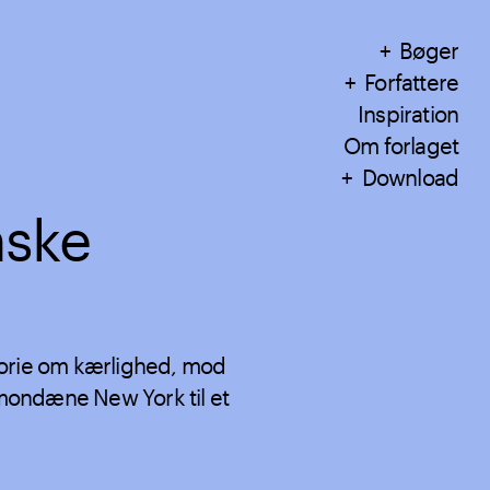
Bøger
Forfattere
Inspiration
Om forlaget
Download
nske
torie om kærlighed, mod
t mondæne New York til et