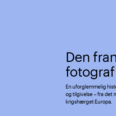
Den fra
fotograf
En uforglemmelig his
og tilgivelse – fra de
krigshærget Europa.