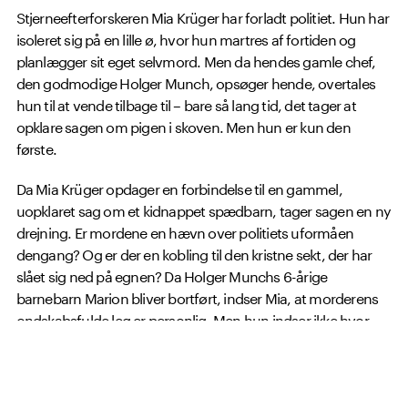
Stjerneefterforskeren Mia Krüger har forladt politiet. Hun har
isoleret sig på en lille ø, hvor hun martres af fortiden og
planlægger sit eget selvmord. Men da hendes gamle chef,
den godmodige Holger Munch, opsøger hende, overtales
hun til at vende tilbage til – bare så lang tid, det tager at
opklare sagen om pigen i skoven. Men hun er kun den
første.
Da Mia Krüger opdager en forbindelse til en gammel,
uopklaret sag om et kidnappet spædbarn, tager sagen en ny
drejning. Er mordene en hævn over politiets uformåen
dengang? Og er der en kobling til den kristne sekt, der har
slået sig ned på egnen? Da Holger Munchs 6-årige
barnebarn Marion bliver bortført, indser Mia, at morderens
ondskabsfulde leg er personlig. Men hun indser ikke hvor
personlig.