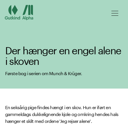
Spring til hovedindhold
Der hænger en engel alene
i skoven
Første bog i serien om Munch & Krüger.
En seksårig pige findes hængt i en skov. Hun er iført en
gammeldags dukkelignende kjole og omkring hendes hals
hænger et skilt med ordene 'Jeg rejser alene'.