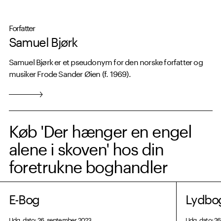
Forfatter
Samuel Bjørk
Samuel Bjørk er et pseudonym for den norske forfatter og
musiker Frode Sander Øien (f. 1969).
Køb 'Der hænger en engel
alene i skoven' hos din
foretrukne boghandler
E-Bog
Lydbo
Udg. dato: 26. september 2023
Udg. dato: 2