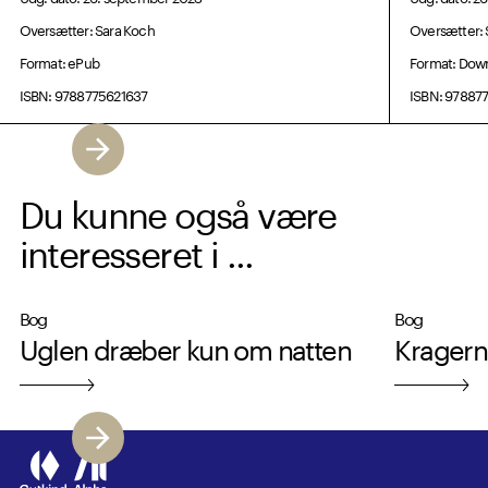
Oversætter: Sara Koch
Oversætter: 
Format: ePub
Format: Dow
ISBN: 9788775621637
ISBN: 97887
Du kunne også være
interesseret i ...
Bog
Bog
Uglen dræber kun om natten
Kragern