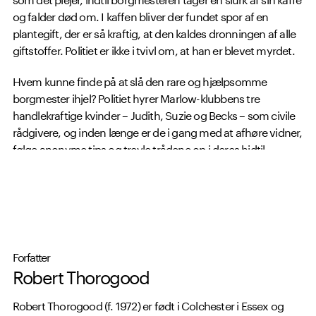
og falder død om. I kaffen bliver der fundet spor af en
plantegift, der er så kraftig, at den kaldes dronningen af alle
giftstoffer. Politiet er ikke i tvivl om, at han er blevet myrdet.
Hvem kunne finde på at slå den rare og hjælpsomme
borgmester ihjel? Politiet hyrer Marlow-klubbens tre
handlekraftige kvinder – Judith, Suzie og Becks – som civile
rådgivere, og inden længe er de i gang med at afhøre vidner,
følge anonyme tips og trevle trådene op i deres hidtil
vanskeligste sag.
Forfatter
Robert Thorogood
Robert Thorogood (f. 1972) er født i Colchester i Essex og