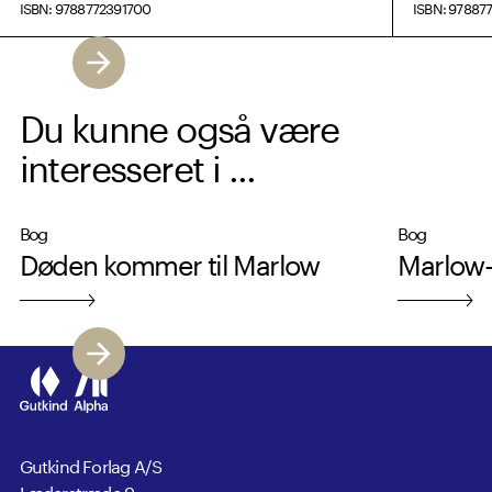
ISBN: 9788772391700
ISBN: 97887
Du kunne også være
interesseret i ...
Bog
Bog
Døden kommer til Marlow
Marlow-
Gutkind Forlag A/S
Læderstræde 9