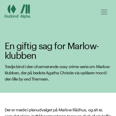
Spring til hovedindhold
En giftig sag for Marlow-
klubben
Tredje bind i den charmerende cosy crime-serie om Marlow-
klubben, der på bedste Agatha Christie-vis opklarer mord i
den lille by ved Themsen.
Der er møde i planudvalget på Marlow Rådhus, og alt er,
som det plejer, indtil borgmesteren tager en slurk af sin kaffe