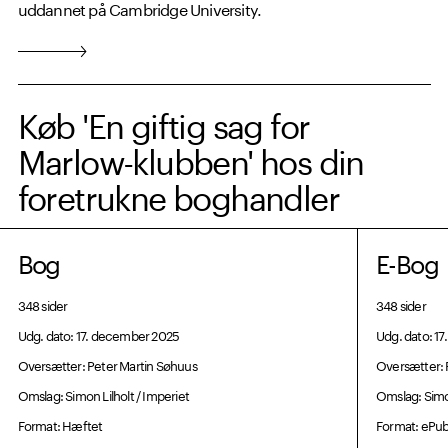
uddannet på Cambridge University.
Køb 'En giftig sag for
Marlow-klubben' hos din
foretrukne boghandler
Bog
E-Bog
348 sider
348 sider
Udg. dato: 17. december 2025
Udg. dato: 1
Oversætter: Peter Martin Søhuus
Oversætter: 
Omslag: Simon Lilholt / Imperiet
Omslag: Simon
Format: Hæftet
Format: ePu