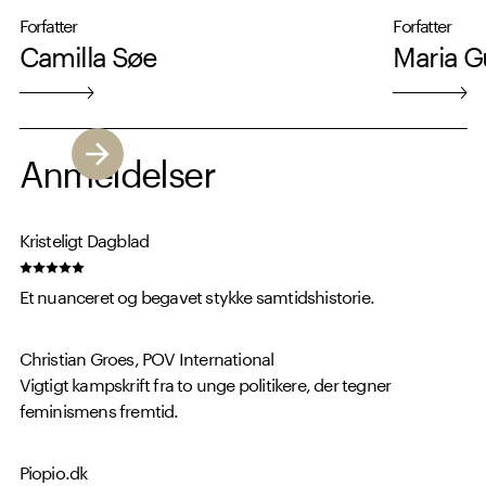
Forfatter
Forfatter
Camilla Søe
Maria 
Anmeldelser
Kristeligt Dagblad
Et nuanceret og begavet stykke samtidshistorie.
Christian Groes, POV International
Vigtigt kampskrift fra to unge politikere, der tegner
feminismens fremtid.
Piopio.dk