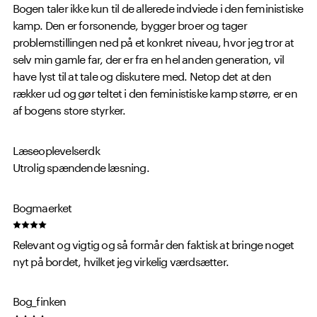
Bogen taler ikke kun til de allerede indviede i den feministiske
kamp. Den er forsonende, bygger broer og tager
problemstillingen ned på et konkret niveau, hvor jeg tror at
selv min gamle far, der er fra en hel anden generation, vil
have lyst til at tale og diskutere med. Netop det at den
rækker ud og gør teltet i den feministiske kamp større, er en
af bogens store styrker.
Læseoplevelserdk
Utrolig spændende læsning.
Bogmaerket
Relevant og vigtig og så formår den faktisk at bringe noget
nyt på bordet, hvilket jeg virkelig værdsætter.
Bog_finken