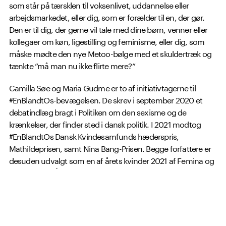
som står på tærsklen til voksenlivet, uddannelse eller
arbejdsmarkedet, eller dig, som er forælder til en, der gør.
Den er til dig, der gerne vil tale med dine børn, venner eller
kollegaer om køn, ligestilling og feminisme, eller dig, som
måske mødte den nye Metoo-bølge med et skuldertræk og
tænkte ”må man nu ikke flirte mere?”
Camilla Søe og Maria Gudme er to af initiativtagerne til
#EnBlandtOs-bevægelsen. De skrev i september 2020 et
debatindlæg bragt i Politiken om den sexisme og de
krænkelser, der finder sted i dansk politik. I 2021 modtog
#EnBlandtOs Dansk Kvindesamfunds hæderspris,
Mathildeprisen, samt Nina Bang-Prisen. Begge forfattere er
desuden udvalgt som en af årets kvinder 2021 af Femina og
nomineret til Årets håb.