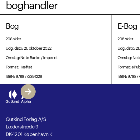
boghandler
Bog
E-Bog
208 sider
208 sider
Udg. dato: 21. oktober 2022
Udg. dato: 21
Omslag: Nete Banke / Imperiet
Omslag: Nete
Format: Hæftet
Format: ePu
ISBN: 9788772391229
ISBN: 97887
Gutkind Forlag A/S
Læderstræde 9
DK-1201 København K