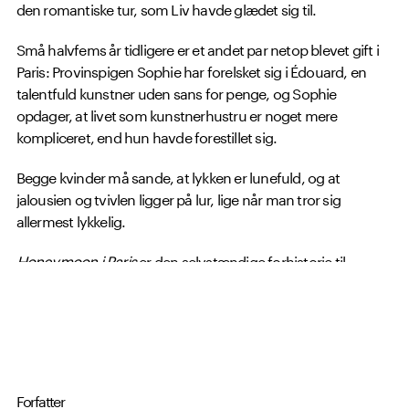
den romantiske tur, som Liv havde glædet sig til.
Små halvfems år tidligere er et andet par netop blevet gift i
Paris: Provinspigen Sophie har forelsket sig i Édouard, en
talentfuld kunstner uden sans for penge, og Sophie
opdager, at livet som kunstnerhustru er noget mere
kompliceret, end hun havde forestillet sig.
Begge kvinder må sande, at lykken er lunefuld, og at
jalousien og tvivlen ligger på lur, lige når man tror sig
allermest lykkelig.
Honeymoon i Paris
er den selvstændige forhistorie til
romanen
Hende du forlod
(2015).
Forfatter