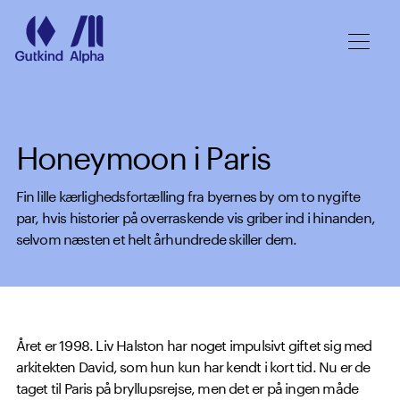
Spring til hovedindhold
Honeymoon i Paris
Fin lille kærlighedsfortælling fra byernes by om to nygifte
par, hvis historier på overraskende vis griber ind i hinanden,
selvom næsten et helt århundrede skiller dem.
Året er 1998. Liv Halston har noget impulsivt giftet sig med
arkitekten David, som hun kun har kendt i kort tid. Nu er de
taget til Paris på bryllupsrejse, men det er på ingen måde