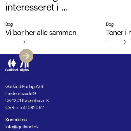
interesseret i ...
Bog
Bog
Vi bor her alle sammen
Toner i 
Gutkind Forlag A/S
Læderstræde 9
DK-1201 København K
CVR-nr.: 41082062
Kontakt os
info@gutkind.dk