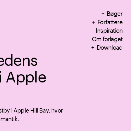
Bøger
Forfattere
Inspiration
Om forlaget
Download
edens
 i Apple
stby i Apple Hill Bay, hvor
omantik.