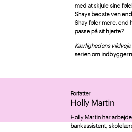
med at skjule sine føle
Shays bedste ven end sl
Shay føler mere, end h
passe på sit hjerte?
Kærlighedens vildveje i
serien om indbyggerne 
Forfatter
Holly Martin
Holly Martin har arbejde
bankassistent, skolelære