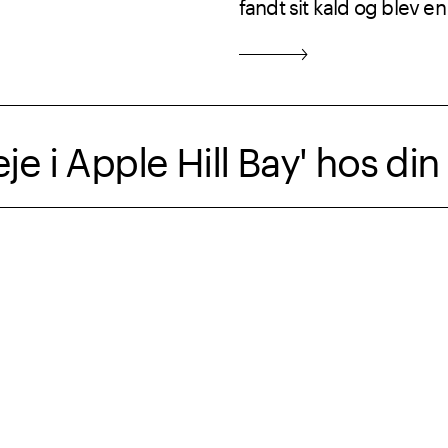
fandt sit kald og blev 
feelgoodforfattere.
je i Apple Hill Bay' hos di