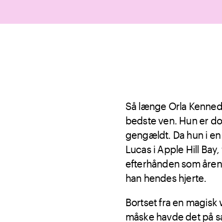
Så længe Orla Kennedy 
bedste ven. Hun er dog
gengældt. Da hun i en a
Lucas i Apple Hill Bay,
efterhånden som årene 
han hendes hjerte.
Bortset fra en magisk 
måske havde det på s