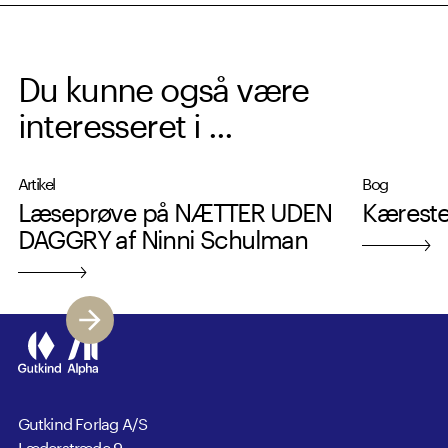
Du kunne også være
interesseret i ...
Artikel
Bog
Læseprøve på NÆTTER UDEN
Kæreste
DAGGRY af Ninni Schulman
Gutkind Forlag A/S
Læderstræde 9