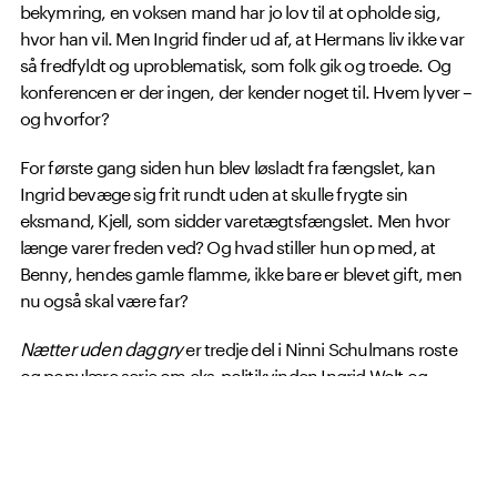
bekymring, en voksen mand har jo lov til at opholde sig,
hvor han vil. Men Ingrid finder ud af, at Hermans liv ikke var
så fredfyldt og uproblematisk, som folk gik og troede. Og
konferencen er der ingen, der kender noget til. Hvem lyver –
og hvorfor?
For første gang siden hun blev løsladt fra fængslet, kan
Ingrid bevæge sig frit rundt uden at skulle frygte sin
eksmand, Kjell, som sidder varetægtsfængslet. Men hvor
længe varer freden ved? Og hvad stiller hun op med, at
Benny, hendes gamle flamme, ikke bare er blevet gift, men
nu også skal være far?
Nætter uden daggry
er tredje del i Ninni Schulmans roste
og populære serie om eks-politikvinden Ingrid Wolt og
hendes enmandsdetektivbureau.