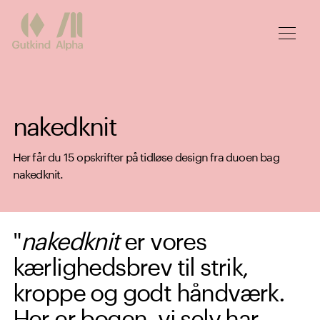
Spring til hovedindhold
nakedknit
Her får du 15 opskrifter på tidløse design fra duoen bag
nakedknit.
"
nakedknit
er vores
kærlighedsbrev til strik,
kroppe og godt håndværk.
Her er bogen, vi selv har