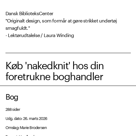
Dansk BiblioteksCenter
"Originalt design, som formår at gøre strikket undertøj
smagfuldt."
- Lektørudtalelse / Laura Winding
Køb 'nakedknit' hos din
foretrukne boghandler
Bog
288 sider
Udg. dato: 26. marts 2026
Omslag: Marie Brodersen
Format: Hardback