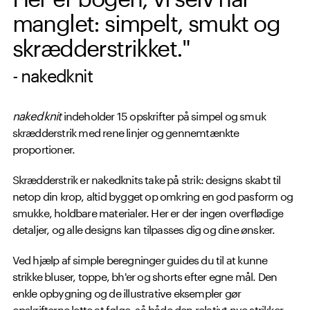
manglet: simpelt, smukt og
skrædderstrikket."
- nakedknit
nakedknit
indeholder 15 opskrifter på simpel og smuk
skrædderstrik med rene linjer og gennemtænkte
proportioner.
Skrædderstrik er nakedknits take på strik: designs skabt til
netop din krop, altid bygget op omkring en god pasform og
smukke, holdbare materialer. Her er der ingen overflødige
detaljer, og alle designs kan tilpasses dig og dine ønsker.
Ved hjælp af simple beregninger guides du til at kunne
strikke bluser, toppe, bh'er og shorts efter egne mål. Den
enkle opbygning og de illustrative eksempler gør
opskrifterne lette at følge, så både den relativt nye strikker