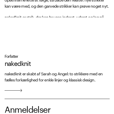
kan være med, og den garvede strikker kan prøve noget nyt.
nakedknit er strik, der kan bruges inderst, yderst og lag på
lag – året rundt, år efter år.
Forfatter
nakedknit
nakedknit er skabt af Sarah og Angel: to strikkere med en
fælles forkærlighed for enkle linjer og klassisk design.
Anmeldelser