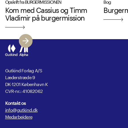
Opskrift fra BURGERMISSIONEN
Bog
Kom med Cassius og Timm
Burgerm
Vladimir på burgermission
Gutkind Forlag A/S
Læderstræde 9
DK-1201 København K
CVR-nr.: 41082062
Kontakt os
info@gutkind.dk
Medarbejdere