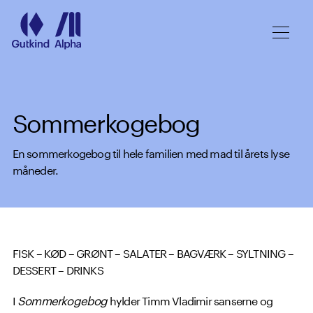
Spring til hovedindhold
Sommerkogebog
En sommerkogebog til hele familien med mad til årets lyse
måneder.
FISK – KØD – GRØNT – SALATER – BAGVÆRK – SYLTNING –
DESSERT – DRINKS
I
Sommerkogebog
hylder Timm Vladimir sanserne og