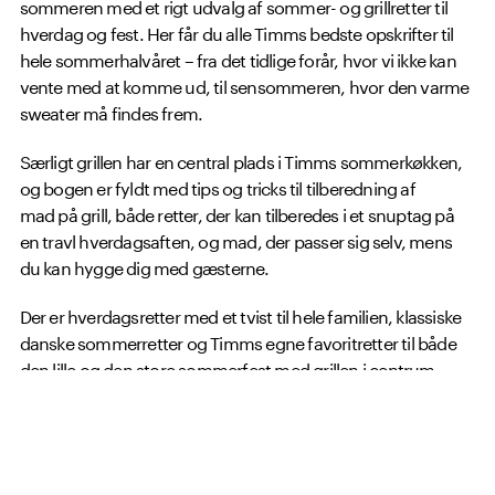
sommeren med et rigt udvalg af sommer- og grillretter til
hverdag og fest. Her får du alle Timms bedste opskrifter til
hele sommerhalvåret – fra det tidlige forår, hvor vi ikke kan
vente med at komme ud, til sensommeren, hvor den varme
sweater må findes frem.
Særligt grillen har en central plads i Timms sommerkøkken,
og bogen er fyldt med tips og tricks til tilberedning af
mad på grill, både retter, der kan tilberedes i et snuptag på
en travl hverdagsaften, og mad, der passer sig selv, mens
du kan hygge dig med gæsterne.
Der er hverdagsretter med et tvist til hele familien, klassiske
danske sommerretter og Timms egne favoritretter til både
den lille og den store sommerfest med grillen i centrum
og en lang række forslag til salater, tilbehør, grønt, brød, sødt
og drinks – kort sagt alt, der hører sommeren til.