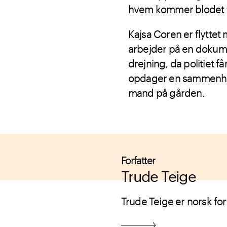
hvem kommer blodet 
Kajsa Coren er flyttet 
arbejder på en dokum
drejning, da politiet f
opdager en sammenhæn
mand på gården.
Forfatter
Trude Teige
Trude Teige er norsk forf