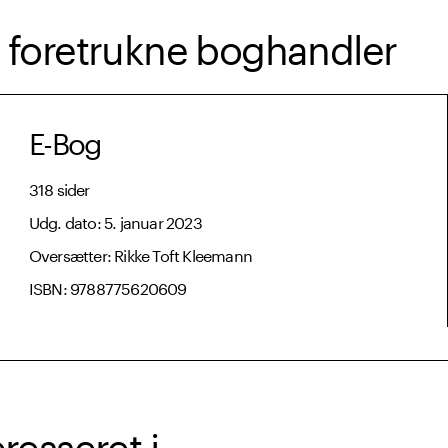
in foretrukne boghandler
E-Bog
318 sider
Udg. dato: 5. januar 2023
Oversætter: Rikke Toft Kleemann
ISBN: 9788775620609
sseret i ...