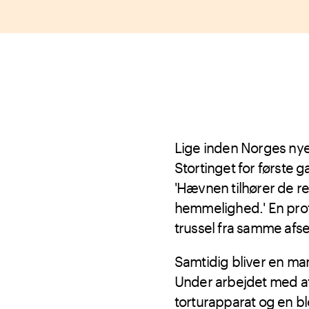
Lige inden Norges nye ju
Stortinget for første 
'Hævnen tilhører de r
hemmelighed.' En prof
trussel fra samme afs
Samtidig bliver en man
Under arbejdet med at i
torturapparat og en b