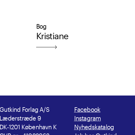
Bog
Kristiane
Gutkind Forlag A/S
Facebook
Læderstræde 9
Instagram
DK-1201 København K
Nyhedskatalog
CVR-nr.: 41082062
Job hos Gutkind