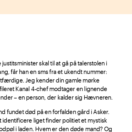
stitsminister skal til at gå på talerstolen i
gang, får han en sms fra et ukendt nummer:
etfærdige. Jeg kender din gamle mørke
ileret Kanal 4-chef modtager en lignende
ender – en person, der kalder sig Hævneren.
d fundet død på en forfalden gård i Asker.
dentificere liget finder politiet et mystisk
lodpøl i laden. Hvem er den døde mand? Og