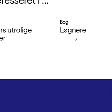
Bog
s utrolige
Løgnere
er