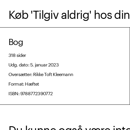
Køb 'Tilgiv aldrig' hos d
Bog
318 sider
Udg. dato: 5. januar 2023
Oversætter: Rikke Toft Kleemann
Format: Hæftet
ISBN: 9788772390772
Du kunne også være intere