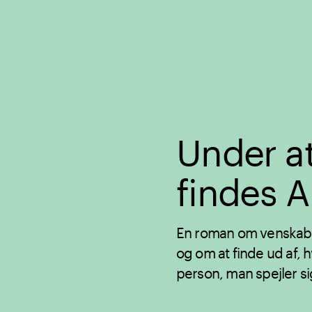
Under at
findes 
En roman om venskab, 
og om at finde ud af,
person, man spejler sig