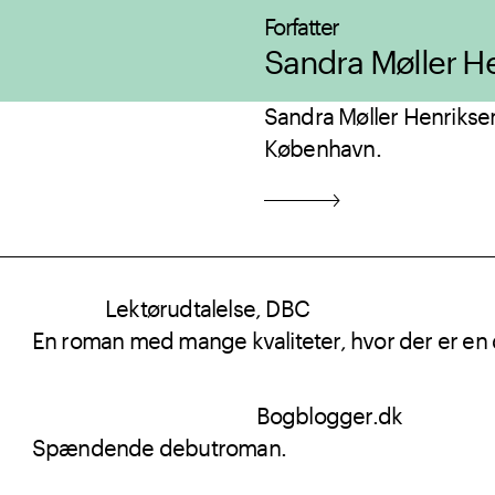
Forfatter
Sandra Møller H
Sandra Møller Henriksen
København.
Lektørudtalelse, DBC
En roman med mange kvaliteter, hvor der er en d
Bogblogger.dk
Spændende debutroman.