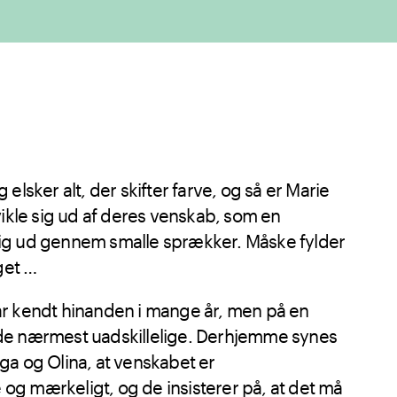
elsker alt, der skifter farve, og så er Marie
vikle sig ud af deres venskab, som en
ig ud gennem smalle sprækker. Måske fylder
get …
r kendt hinanden i mange år, men på en
de nærmest uadskillelige. Derhjemme synes
ga og Olina, at venskabet er
g mærkeligt, og de insisterer på, at det må