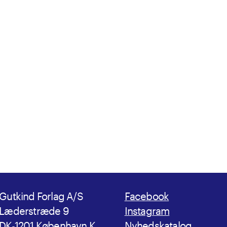
Gutkind Forlag A/S
Facebook
Læderstræde 9
Instagram
DK-1201 København K
Nyhedskatalog