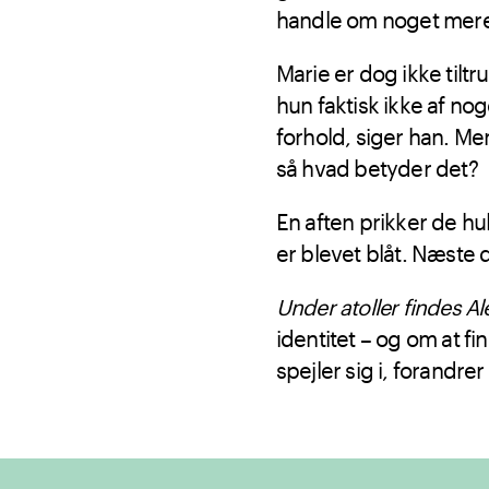
handle om noget mer
Marie er dog ikke tilt
hun faktisk ikke af no
forhold, siger han. M
så hvad betyder det?
En aften prikker de h
er blevet blåt. Næste
Under atoller findes A
identitet – og om at f
spejler sig i, forandrer 