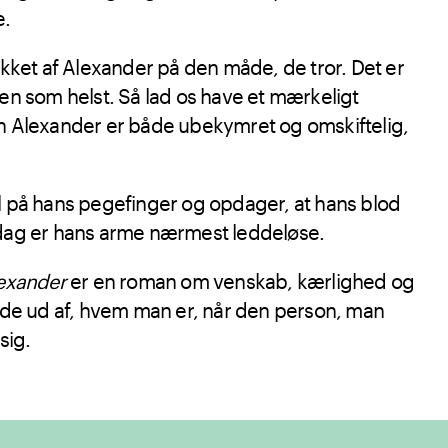
e.
rukket af Alexander på den måde, de tror. Det er
gen som helst. Så lad os have et mærkeligt
en Alexander er både ubekymret og omskiftelig,
ul på hans pegefinger og opdager, at hans blod
 dag er hans arme nærmest leddeløse.
lexander
er en roman om venskab, kærlighed og
inde ud af, hvem man er, når den person, man
sig.