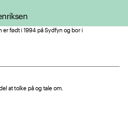
enriksen
 er født i 1994 på Sydfyn og bor i
el at tolke på og tale om.