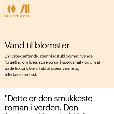
Spring til hovedindhold
Vand til blomster
En livsbekræftende, stemningsfuld og medrivende
fortælling om livets store og små spørgsmål – og om at
turde tro på lykken. Fuld af poesi, varme og
eftertænksomhed.
"Dette er den smukkeste
roman i verden. Den