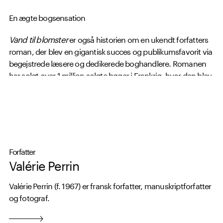
En ægte bogsensation
Vand til blomster
er også historien om en ukendt forfatters
roman, der blev en gigantisk succes og publikumsfavorit via
begejstrede læsere og dedikerede boghandlere. Romanen
har solgt over 1 million solgte bøger i Frankrig, hvor den blev
2020's store lockdown-roman og årets mest solgte bog.
Forfatter
Valérie Perrin
Valérie Perrin (f. 1967) er fransk forfatter, manuskriptforfatter
og fotograf.