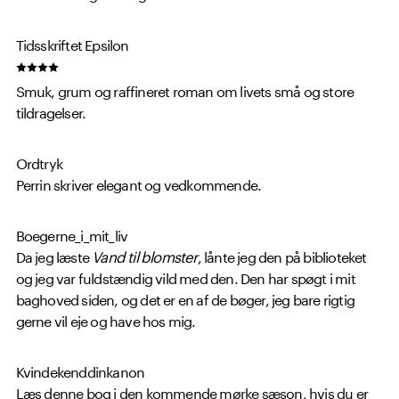
Tidsskriftet Epsilon
Smuk, grum og raffineret roman om livets små og store
tildragelser.
Ordtryk
Perrin skriver elegant og vedkommende.
Boegerne_i_mit_liv
Da jeg læste
Vand til blomster
, lånte jeg den på biblioteket
og jeg var fuldstændig vild med den. Den har spøgt i mit
baghoved siden, og det er en af de bøger, jeg bare rigtig
gerne vil eje og have hos mig.
Kvindekenddinkanon
Læs denne bog i den kommende mørke sæson, hvis du er