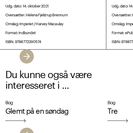
Udg. dato: 14. oktober 2021
Udg. dato: 14
Oversætter: Helena Fjelstrup Brennum
Oversætter: 
Omslag: Imperiet / Harvey Macaulay
Omslag: Impe
Format: Indbundet
Format: ePu
ISBN: 9788772390574
ISBN: 97887
Du kunne også være
interesseret i ...
Bog
Bog
Glemt på en søndag
Tre