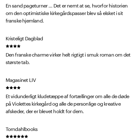
En sand pageturner … Det er nemt at se, hvorfor historien
om den optimistiske kirkegårdspasser blev så elsket i sit
franske hjemland.
Kristeligt Dagblad
Den franske charme virker helt rigtigt i smuk roman om det
største tab.
Magasinet LIV
Et vidunderligt kludetæppe af fortællinger om alle de døde
på Violettes kirkegård og alle de personlige og kreative
afskeder, der er blevet holdt for dem.
Torndahlbooks