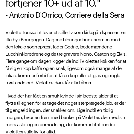
fortjener 10+ ud af 10."
- Antonio D'Orrico, Corriere della Sera
Violette Toussaint lever et stille liv som kirkegårdspasser i en
lille by i Bourgogne. Dagene tilbringer hun sammen med
den lokale sognepræst fader Cedric, bedemændene
Lucchini-brødrene og de tre gravere Nono, Gaston og Elvis.
Flere gange om dagen kigger de ind i Violettes køkken for at
få sig en kop kaffe og en snak, ligesom også mange af de
lokale kommer forbi for at få en kop eller et glas og nogle
trøstende ord. Violettes dør står altid åben.
Hvad der har fået en smuk kvinde i sin bedste alder til at
flytte til egnen for at tage det noget særprægede job, er der
til gengæld ingen, der snakker om. Lige indtil en tidlig
morgen, hvor en fremmed banker på Violettes dør med sin
mors aske og en anmodning, der kommer til at ændre
Violettes stille liv for altid.