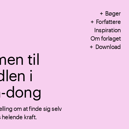
Bøger
Forfattere
Inspiration
Om forlaget
Download
en til
len i
-dong
ling om at finde sig selv
 helende kraft.