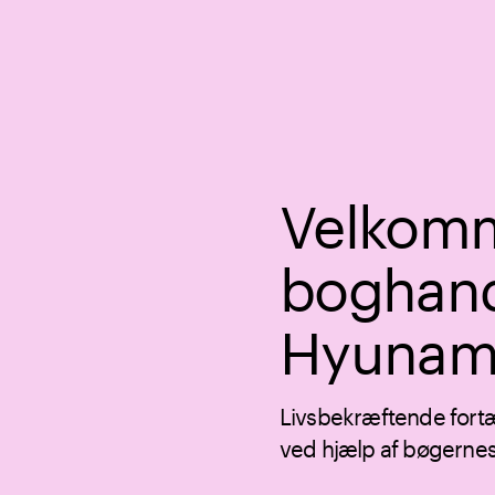
Velkomm
boghand
Hyunam
Livsbekræftende fortæl
ved hjælp af bøgernes