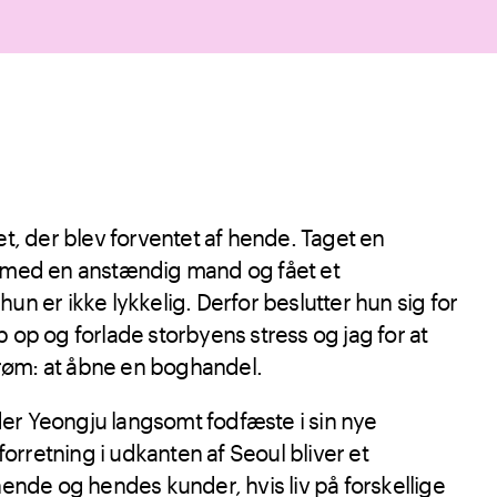
et, der blev forventet af hende. Taget en
g med en anstændig mand og fået et
un er ikke lykkelig. Derfor beslutter hun sig for
 job op og forlade storbyens stress og jag for at
røm: at åbne en boghandel.
er Yeongju langsomt fodfæste i sin nye
 forretning i udkanten af Seoul bliver et
 hende og hendes kunder, hvis liv på forskellige