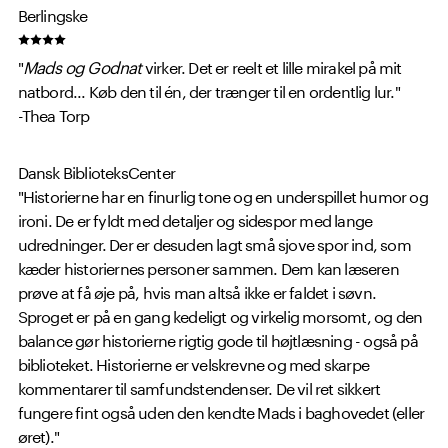
Berlingske
"
Mads og Godnat
virker. Det er reelt et lille mirakel på mit
natbord... Køb den til én, der trænger til en ordentlig lur."
-Thea Torp
Dansk BiblioteksCenter
"Historierne har en finurlig tone og en underspillet humor og
ironi. De er fyldt med detaljer og sidespor med lange
udredninger. Der er desuden lagt små sjove spor ind, som
kæder historiernes personer sammen. Dem kan læseren
prøve at få øje på, hvis man altså ikke er faldet i søvn.
Sproget er på en gang kedeligt og virkelig morsomt, og den
balance gør historierne rigtig gode til højtlæsning - også på
biblioteket. Historierne er velskrevne og med skarpe
kommentarer til samfundstendenser. De vil ret sikkert
fungere fint også uden den kendte Mads i baghovedet (eller
øret)."