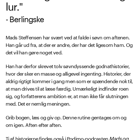
lur."
- Berlingske
Mads Steffensen har svært ved at falde i søvn om aftenen.
Han går ud fra, at der er andre, der har det ligesom ham. Og
det vil han gøre noget ved.
Han har derfor skrevet tolv søvndyssende godnathistorier,
hvor der sker en masse og alligevel ingenting. Historier, der
aldrig rigtigt kommer i gang men som er spændende nok til,
at man drives til at læse færdig. Umærkeligt indfinder roen
sig, og forfatterens ambition er, at man ikke får slutningen
med. Det er nemlig meningen.
Grib bogen, læs og giv op. Denne rutine gentages om og
om igen. Aften efter aften.
Ti af historierne findes også i Podimo-podcasten
Mads og