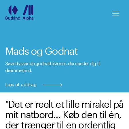
Spring til hovedindhold
Mads og Godnat
Søvndyssende godnathistorier, der sender dig til
drømmeland.
Læs et uddrag
"Det er reelt et lille mirakel på
mit natbord... Køb den til én,
der trænger til en ordentlig