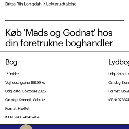
Britta Riis Langdahl / Lektørudtalelse
Køb 'Mads og Godnat' hos
din foretrukne boghandler
Bog
Lydbo
150 sider
Udg. dato: 1.
Vejl. udsalgspris: 199,99 kr.
Omslag: Kenn
Udg. dato: 1. oktober 2025
Format: Dow
Omslag: Kenneth Schultz
ISBN: 97887
Format: Hæftet
ISBN: 9788743412434