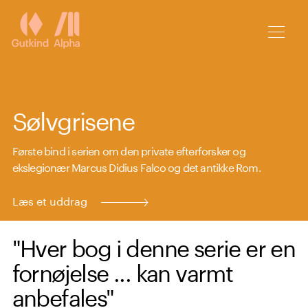
Spring til hovedindhold
Sølvgrisene
Første bind i serien om den private efterforsker og
ekslegionær Marcus Didius Falco og det antikke Rom.
Læs et uddrag
"Hver bog i denne serie er en
fornøjelse ... kan varmt
anbefales"