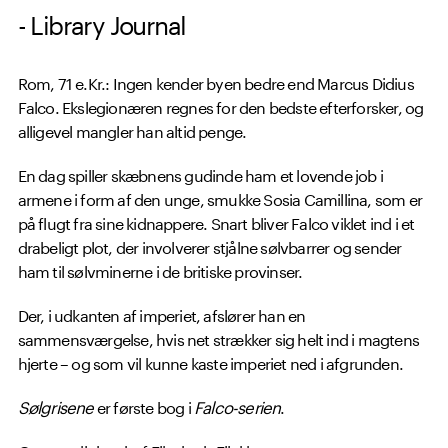
- Library Journal
Rom, 71 e.Kr.: Ingen kender byen bedre end Marcus Didius
Falco. Ekslegionæren regnes for den bedste efterforsker, og
alligevel mangler han altid penge.
En dag spiller skæbnens gudinde ham et lovende job i
armene i form af den unge, smukke Sosia Camillina, som er
på flugt fra sine kidnappere. Snart bliver Falco viklet ind i et
drabeligt plot, der involverer stjålne sølvbarrer og sender
ham til sølvminerne i de britiske provinser.
Der, i udkanten af imperiet, afslører han en
sammensværgelse, hvis net strækker sig helt ind i magtens
hjerte – og som vil kunne kaste imperiet ned i afgrunden.
Sølgrisene
er første bog i
Falco-serien
.