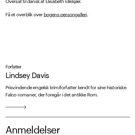
Oversat til dansk af Elisabeth Ellekjær.
Få et overblik over
bogens persongalleri
.
Udgivelsesdato: 31. maj 2023
Forfatter
Lindsey Davis
Prisvindende engelsk krimiforfatter kendt for sine historiske
Falco-romaner, der foregår i det antikke Rom.
Anmeldelser