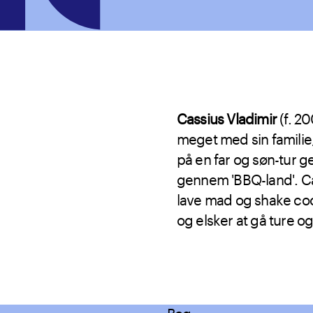
Cassius Vladimir
(f. 20
meget med sin familie,
på en far og søn-tur 
gennem 'BBQ-land'. Cass
lave mad og shake coc
og elsker at gå ture
Bog