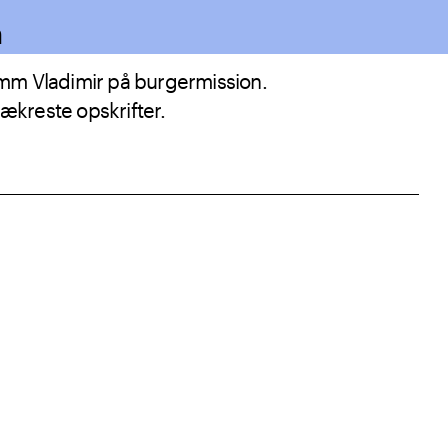
n
mm Vladimir på burgermission.
lækreste opskrifter.