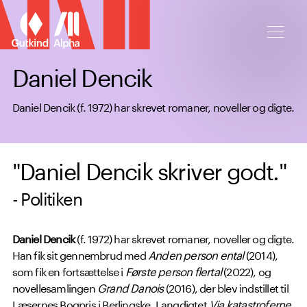
Spring til hovedindhold
Daniel Dencik
Daniel Dencik (f. 1972) har skrevet romaner, noveller og digte.
"Daniel Dencik skriver godt."
- Politiken
Daniel Dencik
(f. 1972) har skrevet romaner, noveller og digte.
Han fik sit gennembrud med
Anden person ental
(2014),
som fik en fortsættelse i
Første person flertal
(2022), og
novellesamlingen
Grand Danois
(2016), der blev indstillet til
Læsernes Bogpris i Berlingske. Langdigtet
Via katastroferne