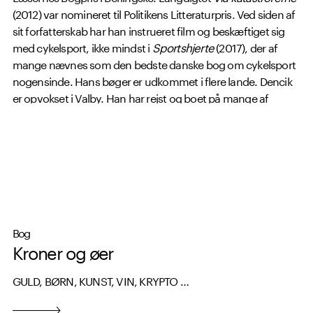
(2012) var nomineret til Politikens Litteraturpris. Ved siden af
sit forfatterskab har han instrueret film og beskæftiget sig
med cykelsport, ikke mindst i
Sportshjerte
(2017), der af
mange nævnes som den bedste danske bog om cykelsport
nogensinde. Hans bøger er udkommet i flere lande. Dencik
er opvokset i Valby. Han har rejst og boet på mange af
verdens kontinenter.
Kroner og øer
er blevet til under en
flere år lang tur til Samoa, Filippinerne og Spanien sammen
med hans kone og deres to døtre. Han bor i dag i skoven
med sin familie i det nordlige Sjælland.
Bog
Kroner og øer
GULD, BØRN, KUNST, VIN, KRYPTO …