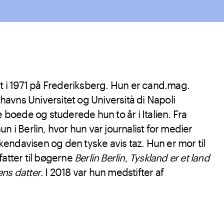
t i 1971 på Frederiksberg. Hun er cand.mag.
avns Universitet og Università di Napoli
e boede og studerede hun to år i Italien. Fra
n i Berlin, hvor hun var journalist for medier
endavisen og den tyske avis taz. Hun er mor til
fatter til bøgerne
Berlin Berlin
,
Tyskland er et land
ns datter
. I 2018 var hun medstifter af