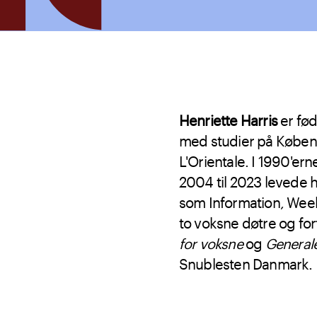
Henriette Harris
er fød
med studier på Københ
L'Orientale. I 1990'ern
2004 til 2023 levede hu
som Information, Week
to voksne døtre og for
for voksne
og
Generale
Snublesten Danmark.