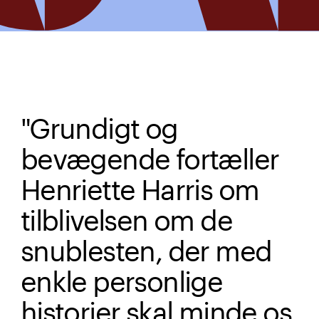
"Grundigt og
bevægende fortæller
Henriette Harris om
tilblivelsen om de
snublesten, der med
enkle personlige
historier skal minde os