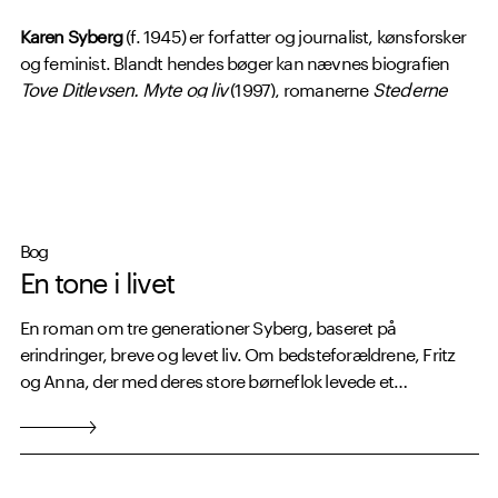
Karen Syberg
(f. 1945) er forfatter og journalist, kønsforsker
og feminist. Blandt hendes bøger kan nævnes biografien
Tove Ditlevsen. Myte og liv
(1997), romanerne
Stederne
(2007) og
E20
(2009) samt den prisbelønnede
kulturhistorie,
Æblets fortælling
(2007).
Bog
En tone i livet
En roman om tre generationer Syberg, baseret på
erindringer, breve og levet liv. Om bedsteforældrene, Fritz
og Anna, der med deres store børneflok levede et
bohemeagtigt kunstnerliv. Om en musikalsk begavet far,
hvis kreative årer tilsyneladende tørrer ind. Og om den lille
Karen, der vokser op i kunstnerhjemmet, og den voksne
Karen, der rejser tilbage efter svar.