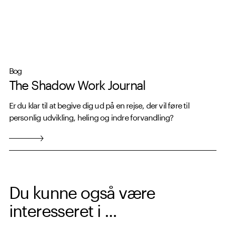
Carl Jungs teoretiske arbejde. Bogen har solgt over en
million eksemplarer på verdensplan.
Bog
The Shadow Work Journal
Er du klar til at begive dig ud på en rejse, der vil føre til
personlig udvikling, heling og indre forvandling?
Du kunne også være
interesseret i ...