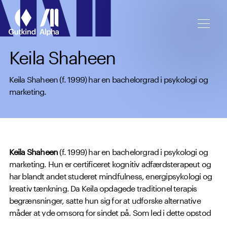
Spring til hovedindhold
Keila Shaheen
Keila Shaheen (f. 1999) har en bachelorgrad i psykologi og
marketing.
Keila Shaheen
(f. 1999) har en bachelorgrad i psykologi og
marketing. Hun er certificeret kognitiv adfærdsterapeut og
har blandt andet studeret mindfulness, energipsykologi og
kreativ tænkning. Da Keila opdagede traditionel terapis
begrænsninger, satte hun sig for at udforske alternative
måder at yde omsorg for sindet på. Som led i dette opstod
The Shadow Work Journal
, der er inspireret af psykiateren