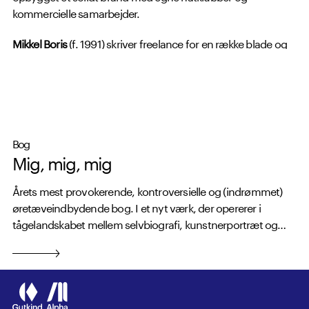
kommercielle samarbejder.
Mikkel Boris
(f. 1991) skriver freelance for en række blade og
magasiner samt Weekendavisen og har været vært på et
DR2-program (med Hornsleth).
Bog
Mig, mig, mig
Årets mest provokerende, kontroversielle og (indrømmet)
øretæveindbydende bog. I et nyt værk, der opererer i
tågelandskabet mellem selvbiografi, kunstnerportræt og
autofiktion, går Danmarks mest kendte nulevende kunstner
Kristian von Hornsleth endelig til bekendelse.