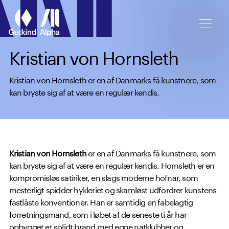
Spring til hovedindhold
Kristian von Hornsleth
Kristian von Hornsleth er en af Danmarks få kunstnere, som
kan bryste sig af at være en regulær kendis.
Kristian von Hornsleth
er en af Danmarks få kunstnere, som
kan bryste sig af at være en regulær kendis. Hornsleth er en
kompromisløs satiriker, en slags moderne hofnar, som
mesterligt spidder hykleriet og skamløst udfordrer kunstens
fastlåste konventioner. Han er samtidig en fabelagtig
forretningsmand, som i løbet af de seneste ti år har
opbygget et solidt brand med egne natklubber og