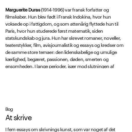
Marguerite Duras
(1914-1996) var fransk forfatter og
filmskaber. Hun blev født i Fransk Indokina, hvor hun
voksede op i fattigdom, og som attenårig flyttede hun til
Paris, hvor hun studerede først matematik, siden
statskundskab og jura. Hun har skrevet romaner, noveller,
teaterstykker, film, avisjournalistik og essays og kredser om
de samme store temaer: den lidenskabelige og umulige
kærlighed, begæret, passionen, døden, smerten og
ensomheden. I lange perioder, især mod slutningen af
hendes liv, led Duras’ helbred meget under hendes
alkoholisme.
Bog
At skrive
I fem essays om skrivnings kunst, som var noget af det