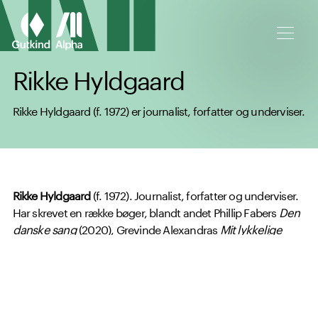
Spring til hovedindhold
Rikke Hyldgaard
Rikke Hyldgaard (f. 1972) er journalist, forfatter og underviser.
Rikke Hyldgaard
(f. 1972). Journalist, forfatter og underviser.
Har skrevet en række bøger, blandt andet Phillip Fabers
Den
danske sang
(2020), Grevinde Alexandras
Mit lykkelige
land
(2018) og ikke mindst
Insekternes bog
(2022) sammen
med Morten D.D. Hansen.