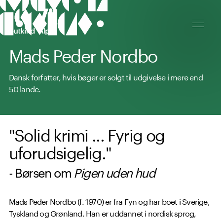
Spring til hovedindhold
Mads Peder Nordbo
Dansk forfatter, hvis bøger er solgt til udgivelse i mere end
50 lande.
"Solid krimi ... Fyrig og
uforudsigelig."
- Børsen om
Pigen uden hud
Mads Peder Nordbo (f. 1970) er fra Fyn og har boet i Sverige,
Tyskland og Grønland. Han er uddannet i nordisk sprog,