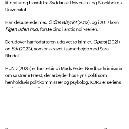
litteratur og filosofi fra Syddansk Universitet og Stockholms
Universitet.
Han debuterede med
Odins labyrint
(2012), og i 2017 kom
Pigen uden hud
, første bind i arctic noir-serien.
Derudover har forfatteren udgivet to krimier,
Opløst
(2021)
og
Sår
(2023), som er skrevet i samarbejde med Sara
Blædel.
HUND (2025) er første bind i Mads Peder Nordbos krimiserie
om søstrene Præst, der arbejder hos Fyns politi som
henholdsvis politikommissær og psykolog. KORS er seriens
andet bind og udkom i 2026.
Mads Peder Nordbos bøger er solgt til udgivelse i 50 lande.
Bog
Bog