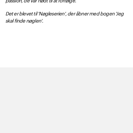
Det er blevet til 'Nøgleserien', der åbner med bogen 'Jeg
skal finde nøglen'.
"At være forfatter handler
for os grundlæggende om
at følge vores egen
passion"
- Alex Ahndoril