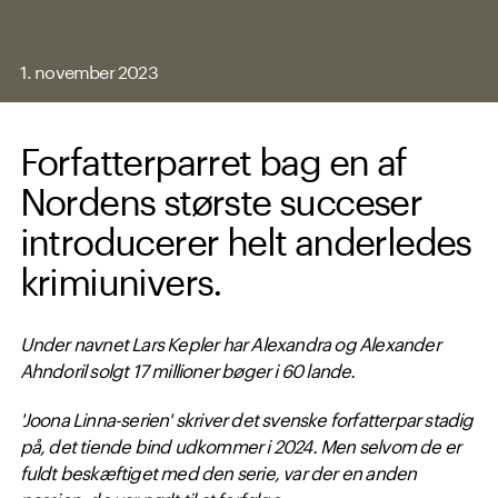
1. november 2023
Forfatterparret bag en af
Nordens største succeser
introducerer helt anderledes
krimiunivers.
Under navnet Lars Kepler har Alexandra og Alexander
Ahndoril solgt 17 millioner bøger i 60 lande.
'Joona Linna-serien' skriver det svenske forfatterpar stadig
på, det tiende bind udkommer i 2024. Men selvom de er
fuldt beskæftiget med den serie, var der en anden
passion, de var nødt til at forfølge.