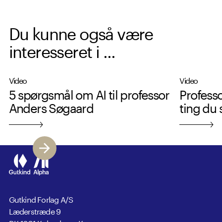
Du kunne også være
interesseret i ...
Video
Video
5 spørgsmål om AI til professor
Profess
Anders Søgaard
ting du 
Gutkind Forlag A/S
Læderstræde 9