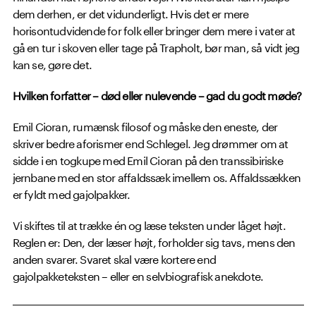
dem derhen, er det vidunderligt. Hvis det er mere
horisontudvidende for folk eller bringer dem mere i vater at
gå en tur i skoven eller tage på Trapholt, bør man, så vidt jeg
kan se, gøre det.
Hvilken forfatter – død eller nulevende – gad du godt møde?
Emil Cioran, rumænsk filosof og måske den eneste, der
skriver bedre aforismer end Schlegel. Jeg drømmer om at
sidde i en togkupe med Emil Cioran på den transsibiriske
jernbane med en stor affaldssæk imellem os. Affaldssækken
er fyldt med gajolpakker.
Vi skiftes til at trække én og læse teksten under låget højt.
Reglen er: Den, der læser højt, forholder sig tavs, mens den
anden svarer. Svaret skal være kortere end
gajolpakketeksten – eller en selvbiografisk anekdote.