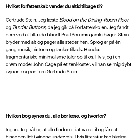
Hvilket forfatterskab vender du altid tilbage til?
Gertrude Stein. Jeg læste
Blood on the Dining-Room Floor
og
Tender Buttons
, da jeg gik på Forfatterskolen. Jeg fandt
dem ved et tilfælde blandt Poul Borums gamle bøger. Stein
bryder med alt og peger alle steder hen. Sprog er på én
gang musik, historie og tankestillads. Hendes
fragmentariske minimalisme taler op til os. Hvis jeg i en
drøm møder John Cage på et zenkloster, vil han se mig dybt
i øjnene og recitere Gertrude Stein.
Hvilken bog synes du, alle bør læse, og hvorfor?
Ingen. Jeg håber, at alle finder ro i at være til og får set
hinanden lidt i øjnene undervejs. Hvis litteratur kan hjælpe