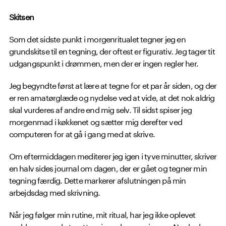
Skitsen
Som det sidste punkt i morgenritualet tegner jeg en
grundskitse til en tegning, der oftest er figurativ. Jeg tager tit
udgangspunkt i drømmen, men der er ingen regler her.
Jeg begyndte først at lære at tegne for et par år siden, og der
er ren amatørglæde og nydelse ved at vide, at det nok aldrig
skal vurderes af andre end mig selv. Til sidst spiser jeg
morgenmad i køkkenet og sætter mig derefter ved
computeren for at gå i gang med at skrive.
Om eftermiddagen mediterer jeg igen i tyve minutter, skriver
en halv sides journal om dagen, der er gået og tegner min
tegning færdig. Dette markerer afslutningen på min
arbejdsdag med skrivning.
Når jeg følger min rutine, mit ritual, har jeg ikke oplevet
problemer med at sætte mig og komme i gang. Nogle dage