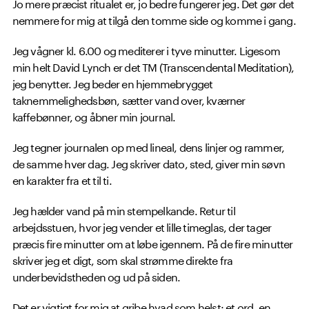
Jo mere præcist ritualet er, jo bedre fungerer jeg. Det gør det
nemmere for mig at tilgå den tomme side og komme i gang.
Jeg vågner kl. 6.00 og mediterer i tyve minutter. Ligesom
min helt David Lynch er det TM (Transcendental Meditation),
jeg benytter. Jeg beder en hjemmebrygget
taknemmelighedsbøn, sætter vand over, kværner
kaffebønner, og åbner min journal.
Jeg tegner journalen op med lineal, dens linjer og rammer,
de samme hver dag. Jeg skriver dato, sted, giver min søvn
en karakter fra et til ti.
Jeg hælder vand på min stempelkande. Retur til
arbejdsstuen, hvor jeg vender et lille timeglas, der tager
præcis fire minutter om at løbe igennem. På de fire minutter
skriver jeg et digt, som skal strømme direkte fra
underbevidstheden og ud på siden.
Det er vigtigt for mig at gribe hvad som helst: et ord, en