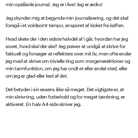
min opslåede journal. Jeg er i live! Jeg er ædru!
Jeg skynder mig at begynde min journalisering, og det skal
foregå i et voldsomt tempo, ansporet af kicket fra kaffen.
Hvad skete der i den sidste halvdel af i går, hvordan har jeg
sovet, hvad skal der ske? Jeg prøver at undgå at skrive for
faktuelt og forsøger at reflektere over mit liv, men ofte ender
jeg med at skrive om trivielle ting som morgenerektioner og
min tarmfunktion, om jeg har ondt et eller andet sted, eller
om jeg er glad eller ked af det.
Det betyder i sin essens ikke så meget. Det vigtigste er, at
min skrivning, uden forbehold og for meget tænkning, er
aktiveret. En halv A4-side skriver jeg.