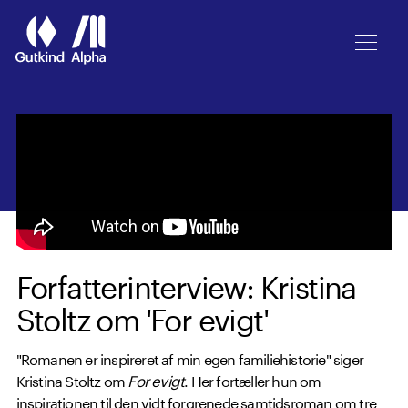
Spring til hovedindhold
Forfatterinterview: Kristina
Stoltz om 'For evigt'
"Romanen er inspireret af min egen familiehistorie" siger
Kristina Stoltz om
For evigt
. Her fortæller hun om
inspirationen til den vidt forgrenede samtidsroman om tre