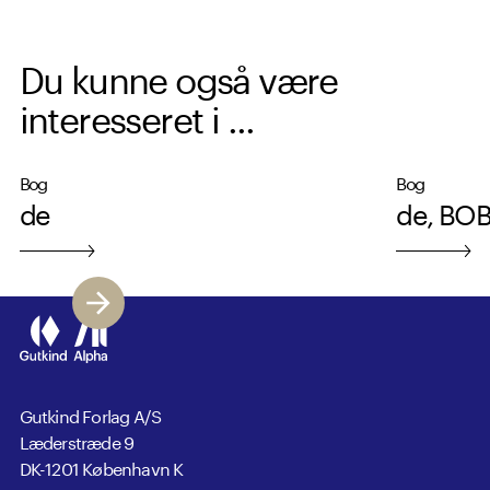
Du kunne også være
interesseret i ...
Bog
Bog
de
de, BOB 
Gutkind Forlag A/S
Læderstræde 9
DK-1201 København K