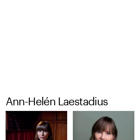
Spring til hovedindhold
Ann-Helén Laestadius