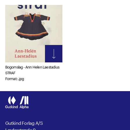
Bogomslag - Ann Helen Laestadius
STRAF
Format: .jpg
Gutkind Forlag A/S
Læderstræde 9