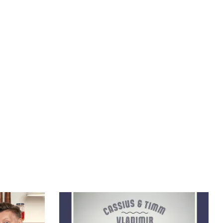
Bøger
Forfattere
Inspiration
Om forlaget
Download