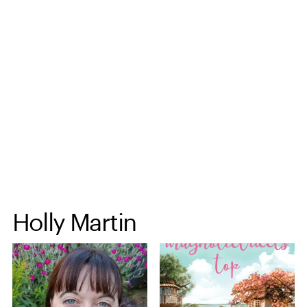
Spring til hovedindhold
Holly Martin