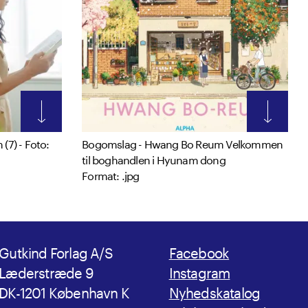
(7) - Foto:
Bogomslag - Hwang Bo Reum Velkommen
til boghandlen i Hyunam dong
Format: .jpg
Gutkind Forlag A/S
Facebook
Læderstræde 9
Instagram
DK-1201 København K
Nyhedskatalog