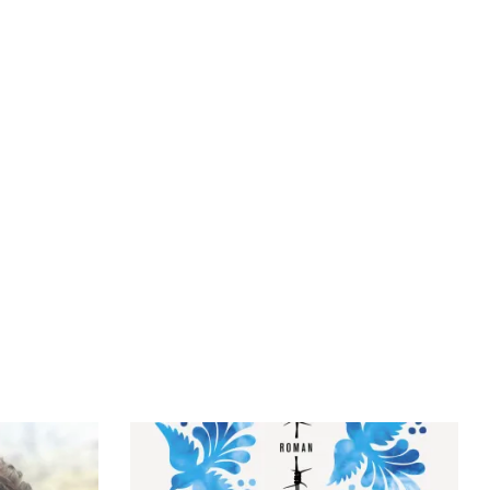
Bøger
Forfattere
Inspiration
Om forlaget
Download