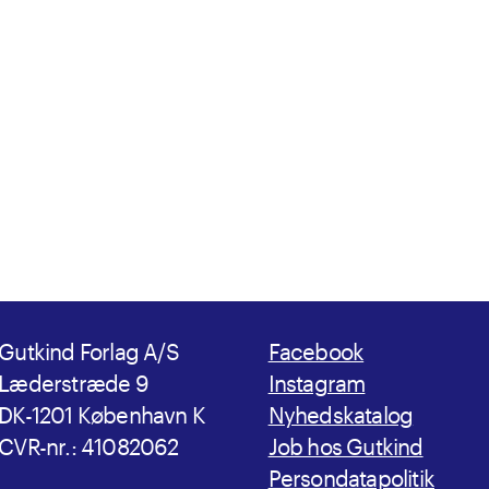
Gutkind Forlag A/S
Facebook
Læderstræde 9
Instagram
DK-1201 København K
Nyhedskatalog
CVR-nr.: 41082062
Job hos Gutkind
Persondatapolitik