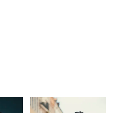
Bøger
Forfattere
Inspiration
Om forlaget
Download