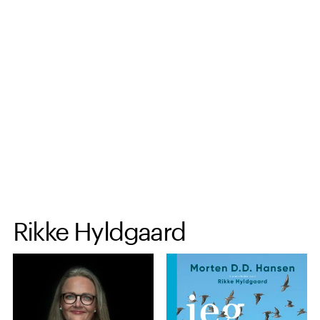
Spring til hovedindhold
Rikke Hyldgaard