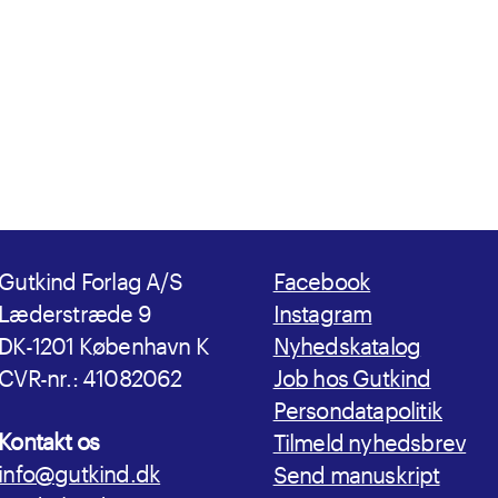
Gutkind Forlag A/S
Facebook
Læderstræde 9
Instagram
DK-1201 København K
Nyhedskatalog
CVR-nr.: 41082062
Job hos Gutkind
Persondatapolitik
Kontakt os
Tilmeld nyhedsbrev
info@gutkind.dk
Send manuskript