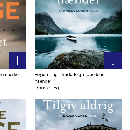
 i moerket
Bogomslag - Trude Teige I doedens
haender
Format: .jpg