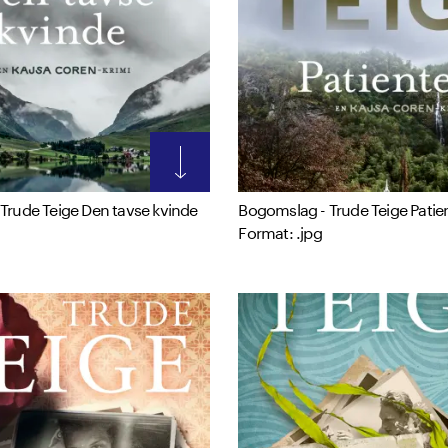
Trude Teige Den tavse kvinde
Bogomslag - Trude Teige Patie
Format: .jpg