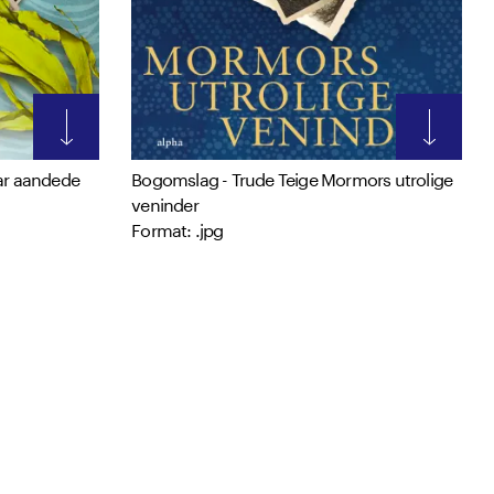
ar aandede
Bogomslag - Trude Teige Mormors utrolige
veninder
Format: .jpg