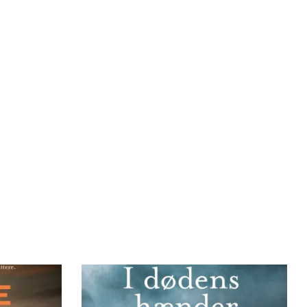
Bøger
Forfattere
Inspiration
Om forlaget
Download