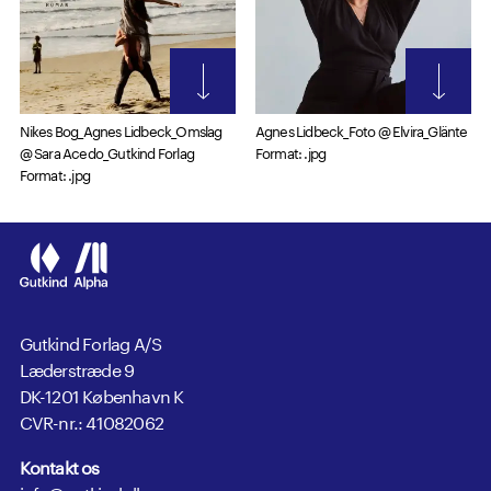
Nikes Bog_Agnes Lidbeck_Omslag
Agnes Lidbeck_Foto @ Elvira_Glänte
@ Sara Acedo_Gutkind Forlag
Format: .jpg
Format: .jpg
Gutkind Forlag A/S
Læderstræde 9
DK-1201 København K
CVR-nr.: 41082062
Kontakt os