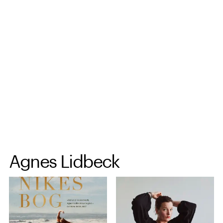
Spring til hovedindhold
Agnes Lidbeck