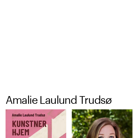
Spring til hovedindhold
Amalie Laulund Trudsø