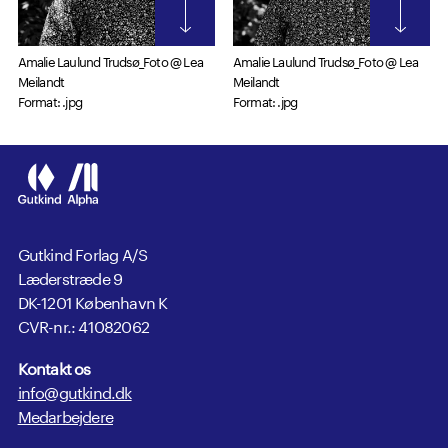
Amalie Laulund Trudsø_Foto @ Lea
Amalie Laulund Trudsø_Foto @ Lea
Meilandt
Meilandt
Format: .jpg
Format: .jpg
Gutkind Forlag A/S
Læderstræde 9
DK-1201 København K
CVR-nr.: 41082062
Kontakt os
info@gutkind.dk
Medarbejdere