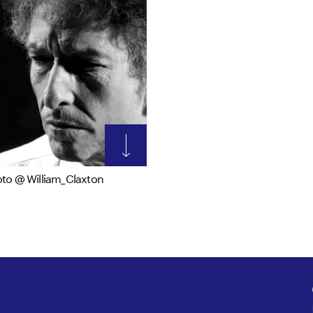
to @ William_Claxton