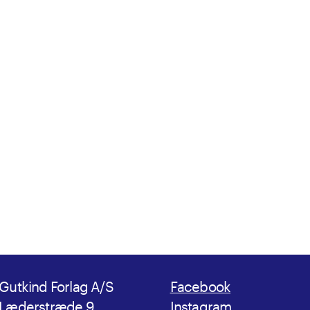
Gutkind Forlag A/S
Facebook
Læderstræde 9
Instagram